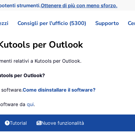
otenti strumenti.
Ottenere di più con meno sforzo.
ezzi
Consigli per l'ufficio (5300)
Supporto
Ce
 Kutools per Outlook
menti relativi a Kutools per Outlook.
utools per Outlook?
l software.
Come disinstallare il software?
l software da
qui
.
Tutorial
Nuove funzionalità