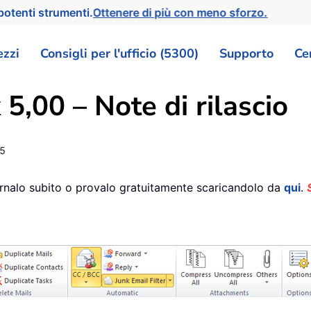
otenti strumenti.
Ottenere di più con meno sforzo.
ezzi
Consigli per l'ufficio (5300)
Supporto
Ce
5,00 – Note di rilascio
5
ornalo subito o provalo gratuitamente scaricandolo da
qui
.