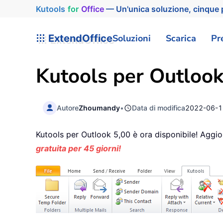
Kutools
for
Office
— Un'unica soluzione, cinque p
ExtendOffice
Soluzioni
Scarica
Pr
Kutools per Outlook 
Autore
Zhoumandy
•
Data di modifica
2022-06-1
Kutools per Outlook 5,00 è ora disponibile! Aggi
gratuita per 45 giorni!