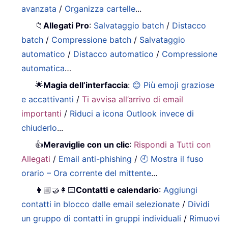
avanzata
/
Organizza cartelle
...
📁
Allegati Pro
:
Salvataggio batch
/
Distacco
batch
/
Compressione batch
/
Salvataggio
automatico
/
Distacco automatico
/
Compressione
automatica
…
🌟
Magia dell’interfaccia
:
😊 Più emoji graziose
e accattivanti
/
Ti avvisa all’arrivo di email
importanti
/
Riduci a icona Outlook invece di
chiuderlo
...
👍
Meraviglie con un clic
:
Rispondi a Tutti con
Allegati
/
Email anti-phishing
/
🕘 Mostra il fuso
orario – Ora corrente del mittente
...
👩🏼‍🤝‍👩🏻
Contatti e calendario
:
Aggiungi
contatti in blocco dalle email selezionate
/
Dividi
un gruppo di contatti in gruppi individuali
/
Rimuovi