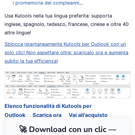
i promemoria dei compleanni
...
Usa Kutools nella tua lingua preferita: supporta
inglese, spagnolo, tedesco, francese, cinese e oltre 40
altre lingue!
Sblocca istantaneamente Kutools per Outlook con un
solo clic! Non aspettare oltre: scaricalo ora e aumenta
subito la tua efficienza!
Elenco funzionalità di Kutools per
Outlook
Scarica ora
Vai all’acquisto
🚀 Download con un clic —