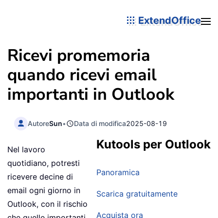
ExtendOffice
Ricevi promemoria
quando ricevi email
importanti in Outlook
Autore
Sun
•
Data di modifica
2025-08-19
Kutools per Outlook
Nel lavoro
quotidiano, potresti
Panoramica
ricevere decine di
email ogni giorno in
Scarica gratuitamente
Outlook, con il rischio
Acquista ora
che quelle importanti