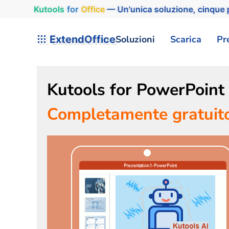
Kutools
for
Office
— Un'unica soluzione, cinque p
ExtendOffice
Soluzioni
Scarica
Pr
Kutools for PowerPoint A
Completamente gratuito