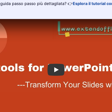
 guida passo passo più dettagliata? 👉
Esplora il tutorial 
Play