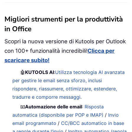
Migliori strumenti per la produttività
in Office
Scopri la nuova versione di Kutools per Outlook
con 100+ funzionalità incredibili!
Clicca per
scaricare subito!
🤖
KUTOOLS AI
:
Utilizza tecnologia AI avanzata
per gestire le email senza sforzo, inclusi
rispondere, riassumere, ottimizzare, estendere,
tradurre e comporre messaggi.
📧
Automazione delle email
:
Risposta
automatica (disponibile per POP e IMAP)
/
Invio
email programmato
/
CC/BCC automatico in base
a regole durante l’invio
/
Inoltro automatico (regola