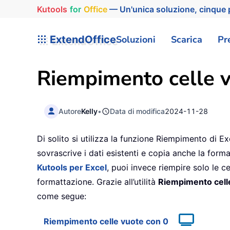
Kutools
for
Office
— Un'unica soluzione, cinque p
ExtendOffice
Soluzioni
Scarica
Pr
Riempimento celle v
Autore
Kelly
•
Data di modifica
2024-11-28
Di solito si utilizza la funzione Riempimento di Ex
sovrascrive i dati esistenti e copia anche la form
Kutools per Excel
, puoi invece riempire solo le c
formattazione. Grazie all’utilità
Riempimento cell
come segue:
Riempimento celle vuote con 0