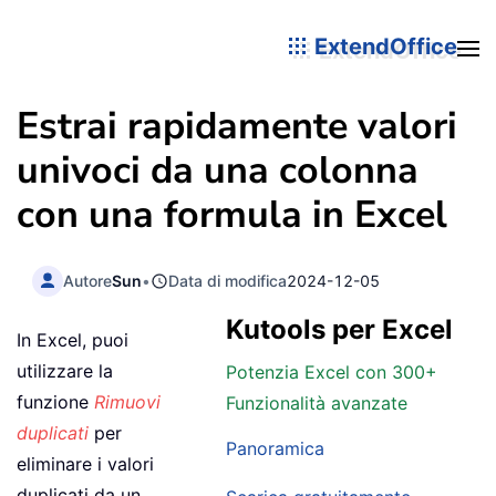
ExtendOffice
Estrai rapidamente valori
univoci da una colonna
con una formula in Excel
Autore
Sun
•
Data di modifica
2024-12-05
Kutools per Excel
In Excel, puoi
utilizzare la
Potenzia Excel con 300+
funzione
Rimuovi
Funzionalità avanzate
duplicati
per
Panoramica
eliminare i valori
duplicati da un