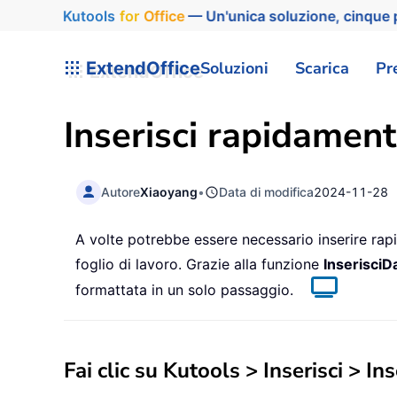
Kutools
for
Office
— Un'unica soluzione, cinque p
ExtendOffice
Soluzioni
Scarica
Pr
Inserisci rapidament
Autore
Xiaoyang
•
Data di modifica
2024-11-28
A volte potrebbe essere necessario inserire ra
foglio di lavoro. Grazie alla funzione
Inserisci
D
formattata in un solo passaggio.
Fai clic su
Kutools
>
Inserisci
>
Ins