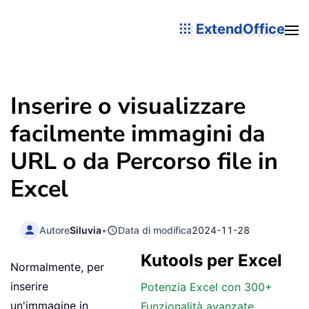
ExtendOffice
Inserire o visualizzare
facilmente immagini da
URL o da Percorso file in
Excel
Autore
Siluvia
•
Data di modifica
2024-11-28
Kutools per Excel
Normalmente, per
inserire
Potenzia Excel con 300+
un'immagine in
Funzionalità avanzate