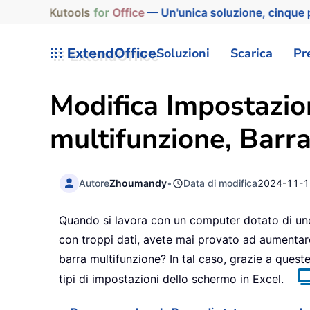
Kutools
for
Office
— Un'unica soluzione, cinque p
ExtendOffice
Soluzioni
Scarica
Pr
Modifica Impostazio
multifunzione, Barra
Autore
Zhoumandy
•
Data di modifica
2024-11-1
Quando si lavora con un computer dotato di uno 
con troppi dati, avete mai provato ad aumentare l
barra multifunzione? In tal caso, grazie a quest
tipi di impostazioni dello schermo in Excel.