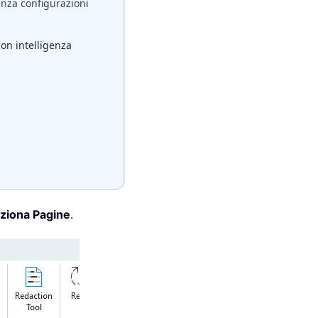
nza configurazioni
con intelligenza
ziona Pagine
.