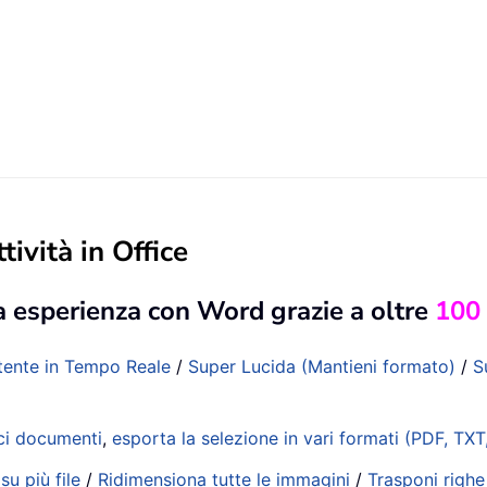
tività in Office
a esperienza con Word grazie a oltre
100
tente in Tempo Reale
/
Super Lucida (Mantieni formato)
/
S
ci documenti
,
esporta la selezione in vari formati (PDF, T
su più file
/
Ridimensiona tutte le immagini
/
Trasponi righe