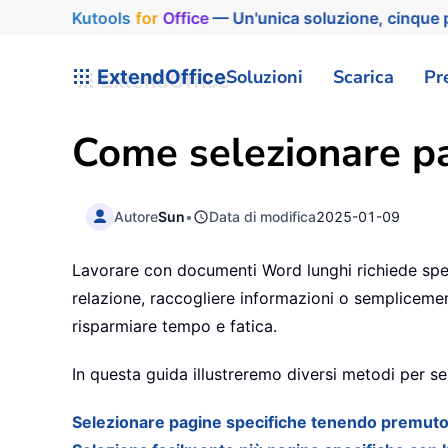
Kutools
for
Office
— Un'unica soluzione, cinque p
ExtendOffice
Soluzioni
Scarica
Pr
Come selezionare p
Autore
Sun
•
Data di modifica
2025-01-09
Lavorare con documenti Word lunghi richiede spess
relazione, raccogliere informazioni o semplicemen
risparmiare tempo e fatica.
In questa guida illustreremo diversi metodi per 
Selezionare pagine specifiche tenendo premuto