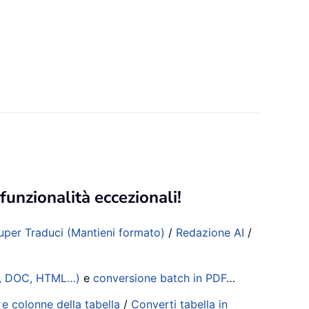
funzionalità eccezionali!
uper Traduci (Mantieni formato)
/
Redazione AI
/
XT, DOC, HTML…)
e
conversione batch in PDF
…
 e colonne della tabella
/
Converti tabella in