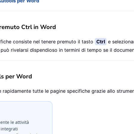
 Kutools per Word
premuto Ctrl in Word
iche consiste nel tenere premuto il tasto
Ctrl
e seleziona
uò rivelarsi dispendioso in termini di tempo se il documen
ols per Word
re rapidamente tutte le pagine specifiche grazie allo strum
nte le attività
integrati