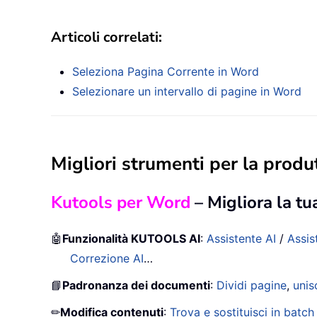
Articoli correlati:
Seleziona Pagina Corrente in Word
Selezionare un intervallo di pagine in Word
Migliori strumenti per la produt
Kutools per Word
– Migliora la tu
🤖
Funzionalità KUTOOLS AI
:
Assistente AI
/
Assis
Correzione AI
…
📘
Padronanza dei documenti
:
Dividi pagine
,
unis
✏
Modifica contenuti
:
Trova e sostituisci in batch 