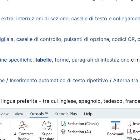
 extra
,
interruzioni di sezione
,
caselle di testo
e
collegament
gliaia
,
caselle di controllo
,
pulsanti di opzione
,
codici QR
,
c
ine specifiche
,
tabelle
,
forme
,
paragrafi di intestazione
e mi
ne
/
Inserimento automatico di testo ripetitivo
/
Alterna tr
 lingua preferita – tra cui inglese, spagnolo, tedesco, france