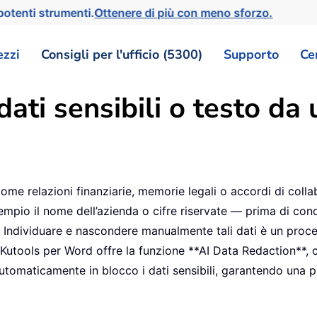
otenti strumenti.
Ottenere di più con meno sforzo.
ezzi
Consigli per l'ufficio (5300)
Supporto
Ce
dati sensibili o testo 
me relazioni finanziarie, memorie legali o accordi di coll
mpio il nome dell’azienda o cifre riservate — prima di condi
ni. Individuare e nascondere manualmente tali dati è un proc
 Kutools per Word offre la funzione **AI Data Redaction**, c
e automaticamente in blocco i dati sensibili, garantendo una 