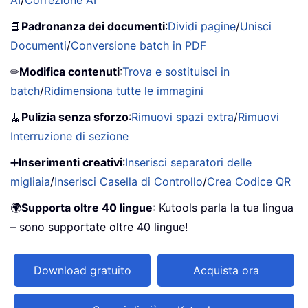
📘
Padronanza dei documenti
:
Dividi pagine
/
Unisci
Documenti
/
Conversione batch in PDF
✏
Modifica contenuti
:
Trova e sostituisci in
batch
/
Ridimensiona tutte le immagini
🧹
Pulizia senza sforzo
:
Rimuovi spazi extra
/
Rimuovi
Interruzione di sezione
➕
Inserimenti creativi
:
Inserisci separatori delle
migliaia
/
Inserisci Casella di Controllo
/
Crea Codice QR
🌍
Supporta oltre 40 lingue
: Kutools parla la tua lingua
– sono supportate oltre 40 lingue!
Download gratuito
Acquista ora