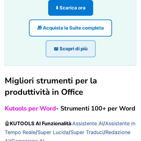
⬇️ Scarica ora
🎁 Acquista la Suite completa
📖 Scopri di più
Migliori strumenti per la
produttività in Office
Kutools per Word
- Strumenti 100+ per Word
🤖
KUTOOLS AI Funzionalità
:
Assistente AI
/
Assistente in
Tempo Reale
/
Super Lucida
/
Super Traduci
/
Redazione
AI
/
Correzione AI