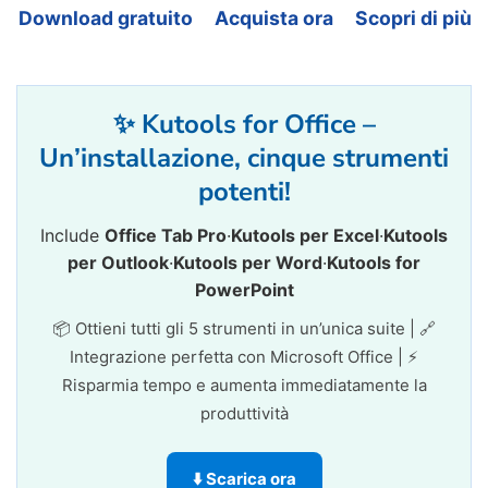
    fso
.
DeleteFolder imgFolder
,
True
Download gratuito
Acquista ora
Scopri di più
If
 foundImages 
Then
        MsgBox 
"All images have been 
✨ Kutools for Office –
Else
        MsgBox 
"No images found in th
Un’installazione, cinque strumenti
End
If
potenti!
End
Sub
Include
Office Tab Pro
·
Kutools per Excel
·
Kutools
per Outlook
·
Kutools per Word
·
Kutools for
PowerPoint
📦 Ottieni tutti gli 5 strumenti in un’unica suite | 🔗
Integrazione perfetta con Microsoft Office | ⚡
Risparmia tempo e aumenta immediatamente la
produttività
⬇️ Scarica ora