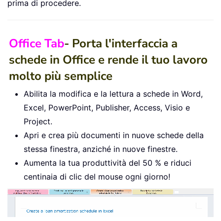
prima di procedere.
               LCase
(
Right
(
file
.
Name
,
                fso
.
CopyFile file
.
Pat
                foundImages 
=
True
End
If
Office Tab
- Porta l'interfaccia a
Next
 file

schede in Office e rende il tuo lavoro
Else
molto più semplice
For
Each
 subFolder 
In
 fso
.
Get
If
 InStr
(
1
,
 subFolder
.
Nam
Abilita la modifica e la lettura a schede in Word,
For
Each
 file 
In
 subF
Excel, PowerPoint, Publisher, Access, Visio e
                    fso
.
CopyFile file
Project.
                    foundImages 
=
Tru
Apri e crea più documenti in nuove schede della
Next
 file

stessa finestra, anziché in nuove finestre.
End
If
Aumenta la tua produttività del 50 % e riduci
Next
 subFolder

End
If
centinaia di clic del mouse ogni giorno!
On
Error
Resume
Next
    fso
.
DeleteFile htmlPath
,
True