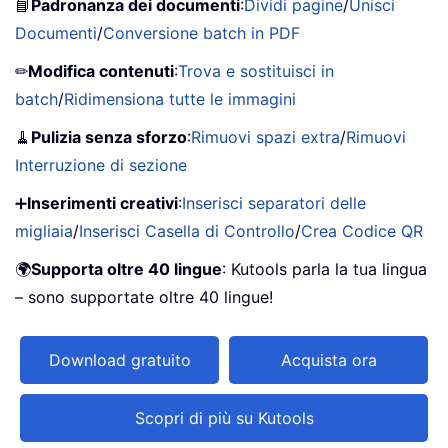
📘
Padronanza dei documenti
:
Dividi pagine
/
Unisci
Documenti
/
Conversione batch in PDF
✏
Modifica contenuti
:
Trova e sostituisci in
batch
/
Ridimensiona tutte le immagini
🧹
Pulizia senza sforzo
:
Rimuovi spazi extra
/
Rimuovi
Interruzione di sezione
➕
Inserimenti creativi
:
Inserisci separatori delle
migliaia
/
Inserisci Casella di Controllo
/
Crea Codice QR
🌍
Supporta oltre 40 lingue
: Kutools parla la tua lingua
– sono supportate oltre 40 lingue!
Download gratuito
Acquista ora
Scopri di più su Kutools