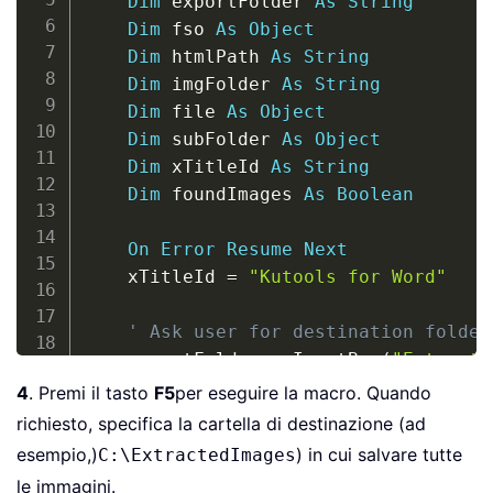
Dim
 exportFolder 
As
String
Dim
 fso 
As
Object
Dim
 htmlPath 
As
String
Dim
 imgFolder 
As
String
Dim
 file 
As
Object
Dim
 subFolder 
As
Object
Dim
 xTitleId 
As
String
Dim
 foundImages 
As
Boolean
On
Error
Resume
Next
    xTitleId 
=
"Kutools for Word"
' Ask user for destination folder
    exportFolder 
=
 InputBox
(
"Enter th
If
 exportFolder 
=
""
Then
Exit
Su
4
. Premi il tasto
F5
per eseguire la macro. Quando
If
 Right
(
exportFolder
,
1
)
<
>
"\"
richiesto, specifica la cartella di destinazione (ad
esempio,)
) in cui salvare tutte
C:\ExtractedImages
Set
 fso 
=
 CreateObject
(
"Scripting
le immagini.