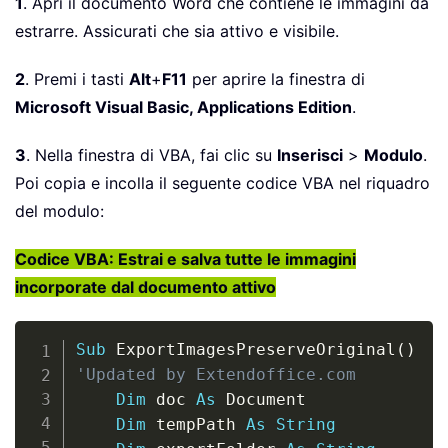
1
. Apri il documento Word che contiene le immagini da
estrarre. Assicurati che sia attivo e visibile.
2
. Premi i tasti
Alt
+
F11
per aprire la finestra di
Microsoft Visual Basic, Applications Edition
.
3
. Nella finestra di VBA, fai clic su
Inserisci
>
Modulo
.
Poi copia e incolla il seguente codice VBA nel riquadro
del modulo:
Codice VBA: Estrai e salva tutte le immagini
incorporate dal documento attivo
Copy
Sub
 ExportImagesPreserveOriginal
(
)
'Updated by Extendoffice.com
Dim
 doc 
As
 Document

Dim
 tempPath 
As
String