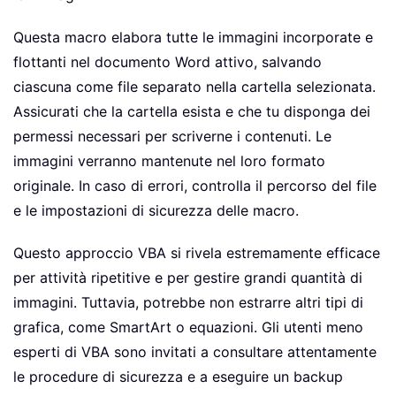
If
Not
 fso
.
FolderExists
(
exportFol
Questa macro elabora tutte le immagini incorporate e
' Save current document as filter
flottanti nel documento Word attivo, salvando
Set
 doc 
=
 ActiveDocument

ciascuna come file separato nella cartella selezionata.
    tempPath 
=
 Environ
(
"TEMP"
)
&
"\Wo
Assicurati che la cartella esista e che tu disponga dei
    htmlPath 
=
 tempPath 
&
 Format
(
Now
,
permessi necessari per scriverne i contenuti. Le
    doc
.
SaveAs2 FileName
:
=
htmlPath
,
 F
immagini verranno mantenute nel loro formato
originale. In caso di errori, controlla il percorso del file
' Find the generated "_files" fol
e le impostazioni di sicurezza delle macro.
    imgFolder 
=
 Left
(
htmlPath
,
 Len
(
ht
Questo approccio VBA si rivela estremamente efficace
    foundImages 
=
False
per attività ripetitive e per gestire grandi quantità di
If
 fso
.
FolderExists
(
imgFolder
)
Th
immagini. Tuttavia, potrebbe non estrarre altri tipi di
For
Each
 file 
In
 fso
.
GetFolde
grafica, come SmartArt o equazioni. Gli utenti meno
If
 LCase
(
Right
(
file
.
Name
,
esperti di VBA sono invitati a consultare attentamente
               LCase
(
Right
(
file
.
Name
,
le procedure di sicurezza e a eseguire un backup
               LCase
(
Right
(
file
.
Name
,