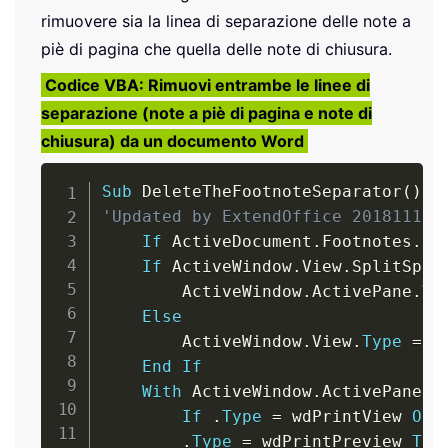
.
MoveRight Unit
:
=
wdCharact
rimuovere sia la linea di separazione delle note a
.
TypeBackspace

piè di pagina che quella delle note di chiusura.
.
TypeBackspace

Codice VBA: Rimuovi entrambe le linee di
With
.
ParagraphFormat

separazione (note a piè di pagina e note di
.
LineSpacingRule 
=
 wdL
chiusura) da un documento Word
.
LineSpacing 
=
 LinesTo
End
With
Copy
End
With
Sub
 DeleteTheFootnoteSeparator
(
)
    ActiveWindow
.
View
.
Type
=
'Updated by ExtendOffice 20181112
End
Sub
If
 ActiveDocument
.
Footnotes
.
Co
If
 ActiveWindow
.
View
.
SplitSpec
        ActiveWindow
.
ActivePane
.
Vi
Else
        ActiveWindow
.
View
.
Type
=
 w
End
If
With
 ActiveWindow
.
ActivePane
.
Vi
If
.
Type
=
 wdPrintView 
Or
.
Type
=
 wdPrintPreview 
The