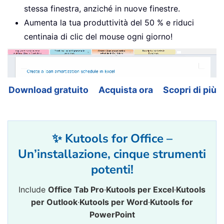
stessa finestra, anziché in nuove finestre.
.
LineSpacing 
=
 LinesTo
Aumenta la tua produttività del 50 % e riduci
End
With
End
With
centinaia di clic del mouse ogni giorno!
    ActiveWindow
.
View
.
SplitSpecial
With
 Selection

.
MoveRight Unit
:
=
wdCharacte
.
TypeBackspace

Download gratuito
Acquista ora
Scopri di più
.
TypeBackspace

End
With
    ActiveWindow
.
View
.
SplitSpecial
✨ Kutools for Office –
With
 Selection

.
MoveRight Unit
:
=
wdCharact
Un’installazione, cinque strumenti
.
TypeBackspace

potenti!
.
TypeBackspace

With
.
ParagraphFormat

Include
Office Tab Pro
·
Kutools per Excel
·
Kutools
.
LineSpacingRule 
=
 wdL
per Outlook
·
Kutools per Word
·
Kutools for
.
LineSpacing 
=
 LinesTo
PowerPoint
End
With