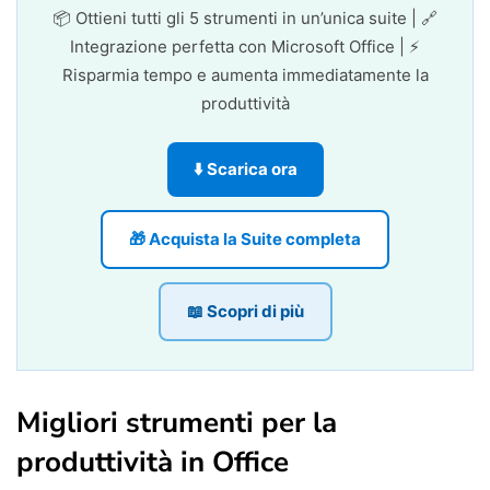
📦 Ottieni tutti gli 5 strumenti in un’unica suite | 🔗
End
With
Integrazione perfetta con Microsoft Office | ⚡
    ActiveWindow
.
View
.
Type
=
Risparmia tempo e aumenta immediatamente la
End
Sub
produttività
⬇️ Scarica ora
🎁 Acquista la Suite completa
📖 Scopri di più
Migliori strumenti per la
produttività in Office