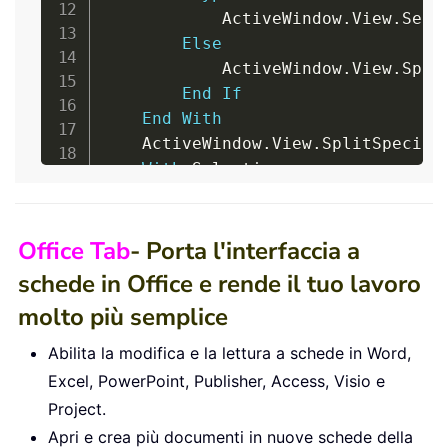
            ActiveWindow
.
View
.
Seek
Else
            ActiveWindow
.
View
.
Spli
End
If
End
With
    ActiveWindow
.
View
.
SplitSpecial
With
 Selection

.
MoveRight Unit
:
=
wdCharacte
.
TypeBackspace

.
TypeBackspace

Office Tab
- Porta l'interfaccia a
End
With
schede in Office e rende il tuo lavoro
    ActiveWindow
.
View
.
SplitSpecial
molto più semplice
With
 Selection

.
MoveRight Unit
:
=
wdCharact
Abilita la modifica e la lettura a schede in Word,
.
TypeBackspace

Excel, PowerPoint, Publisher, Access, Visio e
.
TypeBackspace

Project.
With
.
ParagraphFormat

Apri e crea più documenti in nuove schede della
.
LineSpacingRule 
=
 wdL