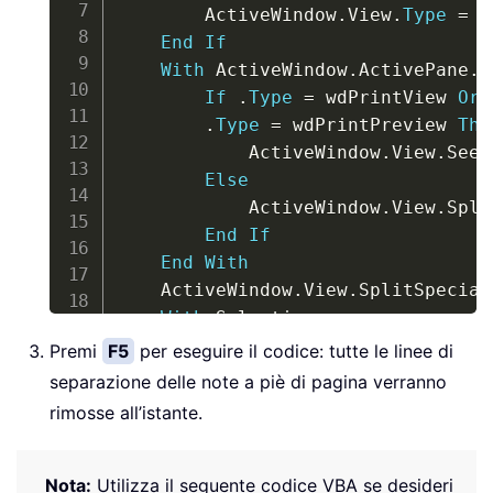
        ActiveWindow
.
View
.
Type
=
 w
End
If
With
 ActiveWindow
.
ActivePane
.
V
If
.
Type
=
 wdPrintView 
Or
.
Type
=
 wdPrintPreview 
The
            ActiveWindow
.
View
.
Seek
Else
            ActiveWindow
.
View
.
Spli
End
If
End
With
    ActiveWindow
.
View
.
SplitSpecial
With
 Selection

.
MoveRight Unit
:
=
wdCharacte
Premi
F5
per eseguire il codice: tutte le linee di
.
TypeBackspace

separazione delle note a piè di pagina verranno
.
TypeBackspace

rimosse all’istante.
End
With
    ActiveWindow
.
View
.
SplitSpecial
With
 Selection

Nota:
Utilizza il seguente codice VBA se desideri