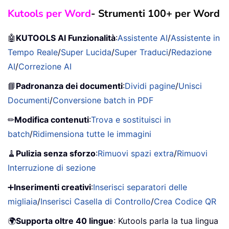
Kutools per Word
- Strumenti 100+ per Word
🤖
KUTOOLS AI Funzionalità
:
Assistente AI
/
Assistente in
Tempo Reale
/
Super Lucida
/
Super Traduci
/
Redazione
AI
/
Correzione AI
📘
Padronanza dei documenti
:
Dividi pagine
/
Unisci
Documenti
/
Conversione batch in PDF
✏
Modifica contenuti
:
Trova e sostituisci in
batch
/
Ridimensiona tutte le immagini
🧹
Pulizia senza sforzo
:
Rimuovi spazi extra
/
Rimuovi
Interruzione di sezione
➕
Inserimenti creativi
:
Inserisci separatori delle
migliaia
/
Inserisci Casella di Controllo
/
Crea Codice QR
🌍
Supporta oltre 40 lingue
: Kutools parla la tua lingua