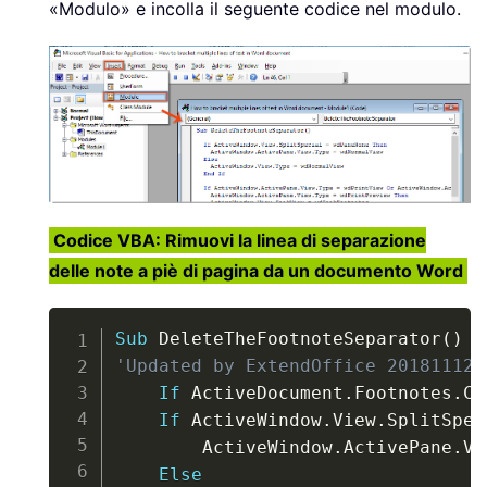
«Modulo» e incolla il seguente codice nel modulo.
Codice VBA: Rimuovi la linea di separazione
delle note a piè di pagina da un documento Word
Copy
Sub
 DeleteTheFootnoteSeparator
(
)
'Updated by ExtendOffice 20181112
If
 ActiveDocument
.
Footnotes
.
Co
If
 ActiveWindow
.
View
.
SplitSpec
        ActiveWindow
.
ActivePane
.
Vi
Else