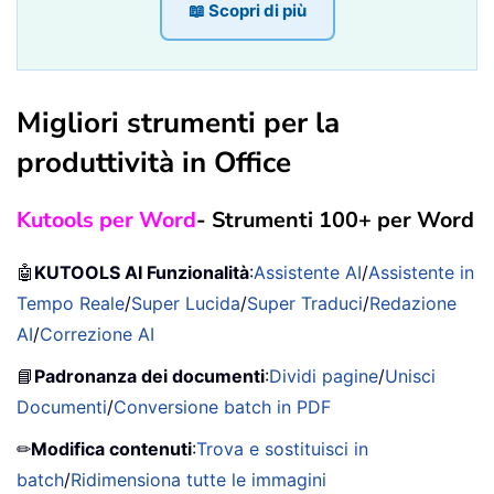
📖 Scopri di più
Migliori strumenti per la
produttività in Office
Kutools per Word
- Strumenti 100+ per Word
🤖
KUTOOLS AI Funzionalità
:
Assistente AI
/
Assistente in
Tempo Reale
/
Super Lucida
/
Super Traduci
/
Redazione
AI
/
Correzione AI
📘
Padronanza dei documenti
:
Dividi pagine
/
Unisci
Documenti
/
Conversione batch in PDF
✏
Modifica contenuti
:
Trova e sostituisci in
batch
/
Ridimensiona tutte le immagini