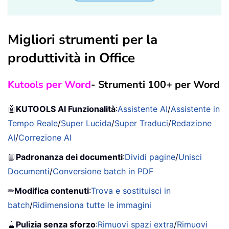
Migliori strumenti per la
produttività in Office
Kutools per Word
- Strumenti 100+ per Word
🤖
KUTOOLS AI Funzionalità
:
Assistente AI
/
Assistente in
Tempo Reale
/
Super Lucida
/
Super Traduci
/
Redazione
AI
/
Correzione AI
📘
Padronanza dei documenti
:
Dividi pagine
/
Unisci
Documenti
/
Conversione batch in PDF
✏
Modifica contenuti
:
Trova e sostituisci in
batch
/
Ridimensiona tutte le immagini
🧹
Pulizia senza sforzo
:
Rimuovi spazi extra
/
Rimuovi