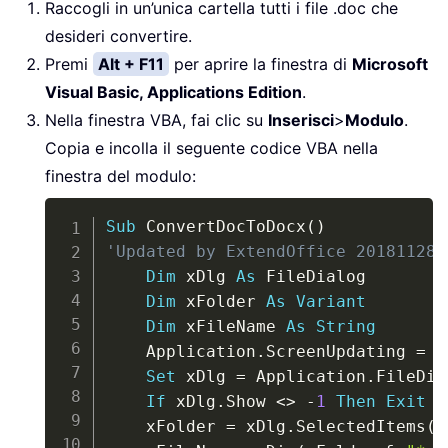
Raccogli in un’unica cartella tutti i file .doc che
desideri convertire.
Premi
Alt + F11
per aprire la finestra di
Microsoft
Visual Basic, Applications Edition
.
Nella finestra VBA, fai clic su
Inserisci
>
Modulo
.
Copia e incolla il seguente codice VBA nella
finestra del modulo:
Copy
Sub
 ConvertDocToDocx
(
)
'Updated by ExtendOffice 20181128
Dim
 xDlg 
As
 FileDialog

Dim
 xFolder 
As
Variant
Dim
 xFileName 
As
String
    Application
.
ScreenUpdating 
=
F
Set
 xDlg 
=
 Application
.
FileDia
If
 xDlg
.
Show 
<
>
-
1
Then
Exit
S
    xFolder 
=
 xDlg
.
SelectedItems
(
1