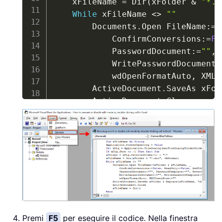
    xFileName 
=
 Dir
(
xFolder 
&
"*.d
While
 xFileName 
<
>
""
        Documents
.
Open FileName
:
=
x
            ConfirmConversions
:
=
Fa
            PasswordDocument
:
=
""
,
 
            WritePasswordDocument
:
            wdOpenFormatAuto
,
 XMLT
        ActiveDocument
.
SaveAs xFol
        ActiveDocument
.
Close

        xFileName 
=
 Dir
(
)
Wend
    Application
.
ScreenUpdating 
=
T
End
Sub
Premi
F5
per eseguire il codice. Nella finestra