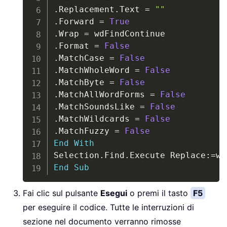
.
Replacement
.
Text 
=
""
.
Forward 
=
True
.
Wrap 
=
.
Format 
=
False
.
MatchCase 
=
False
.
MatchWholeWord 
=
False
.
MatchByte 
=
False
.
MatchAllWordForms 
=
False
.
MatchSoundsLike 
=
False
.
MatchWildcards 
=
False
.
MatchFuzzy 
=
False
End
With
Selection
.
Find
.
Execute Replace
:
=
End
Sub
Fai clic sul pulsante
Esegui
o premi il tasto
F5
per eseguire il codice. Tutte le interruzioni di
sezione nel documento verranno rimosse