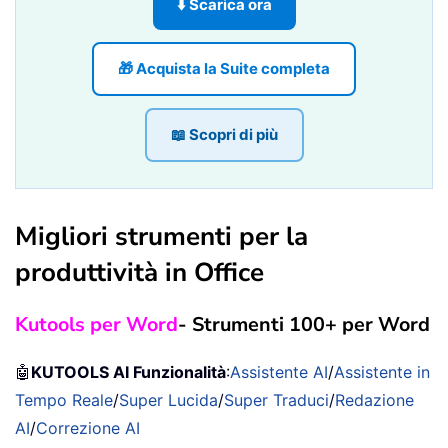
⬇️ Scarica ora
🎁 Acquista la Suite completa
📖 Scopri di più
Migliori strumenti per la
produttività in Office
Kutools per Word
- Strumenti 100+ per Word
🤖
KUTOOLS AI Funzionalità
:
Assistente AI
/
Assistente in
Tempo Reale
/
Super Lucida
/
Super Traduci
/
Redazione
AI
/
Correzione AI