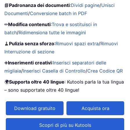
📘
Padronanza dei documenti
:
Dividi pagine
/
Unisci
Documenti
/
Conversione batch in PDF
✏
Modifica contenuti
:
Trova e sostituisci in
batch
/
Ridimensiona tutte le immagini
🧹
Pulizia senza sforzo
:
Rimuovi spazi extra
/
Rimuovi
Interruzione di sezione
➕
Inserimenti creativi
:
Inserisci separatori delle
migliaia
/
Inserisci Casella di Controllo
/
Crea Codice QR
🌍
Supporta oltre 40 lingue
: Kutools parla la tua lingua
– sono supportate oltre 40 lingue!
Download gratuito
Acquista ora
Scopri di più su Kutools