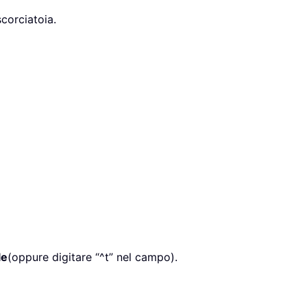
orciatoia.
le
(oppure digitare “^t” nel campo).