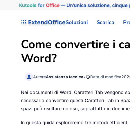
Kutools
for
Office
— Un'unica soluzione, cinque p
ExtendOffice
Soluzioni
Scarica
Pr
Come convertire i car
Word?
Autore
Assistenza tecnica
•
Data di modifica
202
Nei documenti di Word, Caratteri Tab vengono spesso
necessario convertire questi Caratteri Tab in Spa
spazi può risultare noioso, soprattutto in documen
In questa guida esploreremo tre metodi efficienti