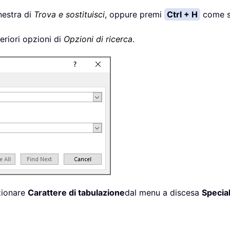
inestra di
Trova e sostituisci
, oppure premi
Ctrl + H
come sc
teriori opzioni di
Opzioni di ricerca
.
zionare
Carattere di tabulazione
dal menu a discesa
Specia