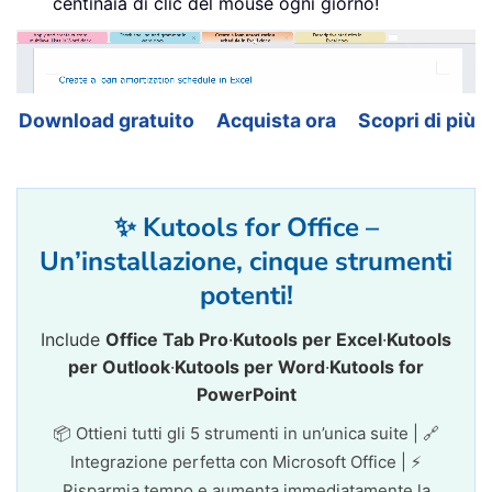
centinaia di clic del mouse ogni giorno!
Download gratuito
Acquista ora
Scopri di più
✨ Kutools for Office –
Un’installazione, cinque strumenti
potenti!
Include
Office Tab Pro
·
Kutools per Excel
·
Kutools
per Outlook
·
Kutools per Word
·
Kutools for
PowerPoint
📦 Ottieni tutti gli 5 strumenti in un’unica suite | 🔗
Integrazione perfetta con Microsoft Office | ⚡
Risparmia tempo e aumenta immediatamente la