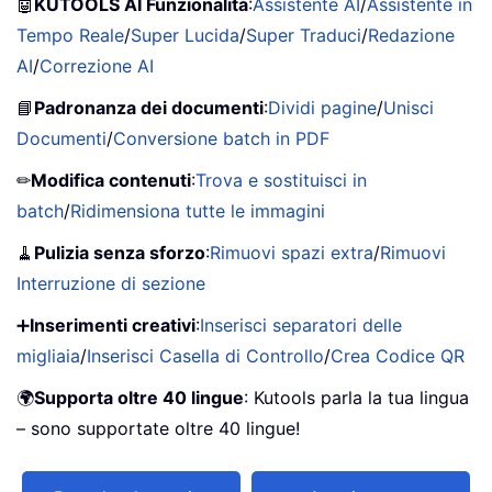
🤖
KUTOOLS AI Funzionalità
:
Assistente AI
/
Assistente in
Tempo Reale
/
Super Lucida
/
Super Traduci
/
Redazione
AI
/
Correzione AI
📘
Padronanza dei documenti
:
Dividi pagine
/
Unisci
Documenti
/
Conversione batch in PDF
✏
Modifica contenuti
:
Trova e sostituisci in
batch
/
Ridimensiona tutte le immagini
🧹
Pulizia senza sforzo
:
Rimuovi spazi extra
/
Rimuovi
Interruzione di sezione
➕
Inserimenti creativi
:
Inserisci separatori delle
migliaia
/
Inserisci Casella di Controllo
/
Crea Codice QR
🌍
Supporta oltre 40 lingue
: Kutools parla la tua lingua
– sono supportate oltre 40 lingue!