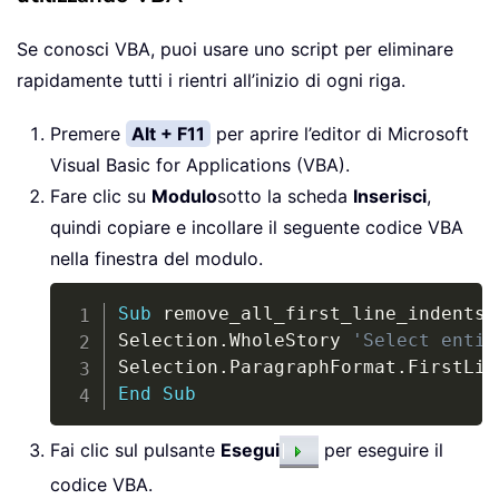
Se conosci VBA, puoi usare uno script per eliminare
rapidamente tutti i rientri all’inizio di ogni riga.
Premere
Alt + F11
per aprire l’editor di Microsoft
Visual Basic for Applications (VBA).
Fare clic su
Modulo
sotto la scheda
Inserisci
,
quindi copiare e incollare il seguente codice VBA
nella finestra del modulo.
Copy
Sub
 remove_all_first_line_indents
(
Selection
.
WholeStory 
'Select entir
Selection
.
ParagraphFormat
.
FirstLin
End
Sub
Fai clic sul pulsante
Esegui
per eseguire il
codice VBA.