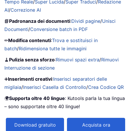
Tempo Reale
/
Super Lucida
/
Super Traduci
/
Redazione
AI
/
Correzione AI
📘
Padronanza dei documenti
:
Dividi pagine
/
Unisci
Documenti
/
Conversione batch in PDF
✏
Modifica contenuti
:
Trova e sostituisci in
batch
/
Ridimensiona tutte le immagini
🧹
Pulizia senza sforzo
:
Rimuovi spazi extra
/
Rimuovi
Interruzione di sezione
➕
Inserimenti creativi
:
Inserisci separatori delle
migliaia
/
Inserisci Casella di Controllo
/
Crea Codice QR
🌍
Supporta oltre 40 lingue
: Kutools parla la tua lingua
– sono supportate oltre 40 lingue!
Download gratuito
Acquista ora