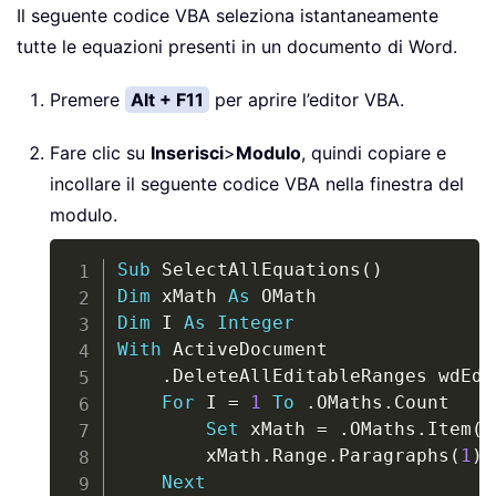
Il seguente codice VBA seleziona istantaneamente
tutte le equazioni presenti in un documento di Word.
Premere
Alt + F11
per aprire l’editor VBA.
Fare clic su
Inserisci
>
Modulo
, quindi copiare e
incollare il seguente codice VBA nella finestra del
modulo.
Copy
Sub
 SelectAllEquations
(
)
Dim
 xMath 
As
Dim
 I 
As
Integer
With
 ActiveDocument

.
DeleteAllEditableRanges wdEdi
For
 I 
=
1
To
.
OMaths
.
Count

Set
 xMath 
=
.
OMaths
.
Item
(
I
        xMath
.
Range
.
Paragraphs
(
1
)
.
Next