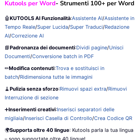
Kutools per Word
- Strumenti 100+ per Word
🤖
KUTOOLS AI Funzionalità
:
Assistente AI
/
Assistente in
Tempo Reale
/
Super Lucida
/
Super Traduci
/
Redazione
AI
/
Correzione AI
📘
Padronanza dei documenti
:
Dividi pagine
/
Unisci
Documenti
/
Conversione batch in PDF
✏
Modifica contenuti
:
Trova e sostituisci in
batch
/
Ridimensiona tutte le immagini
🧹
Pulizia senza sforzo
:
Rimuovi spazi extra
/
Rimuovi
Interruzione di sezione
➕
Inserimenti creativi
:
Inserisci separatori delle
migliaia
/
Inserisci Casella di Controllo
/
Crea Codice QR
🌍
Supporta oltre 40 lingue
: Kutools parla la tua lingua
– sono supportate oltre 40 lingue!