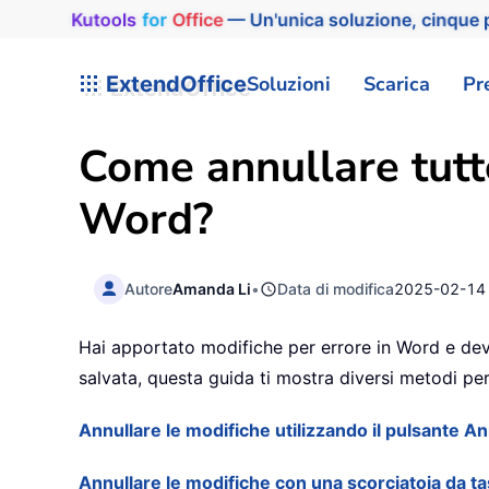
Kutools
for
Office
— Un'unica soluzione, cinque p
ExtendOffice
Soluzioni
Scarica
Pr
Come annullare tutt
Word?
Autore
Amanda Li
•
Data di modifica
2025-02-14
Hai apportato modifiche per errore in Word e devi 
salvata, questa guida ti mostra diversi metodi per 
Annullare le modifiche utilizzando il pulsante A
Annullare le modifiche con una scorciatoia da ta