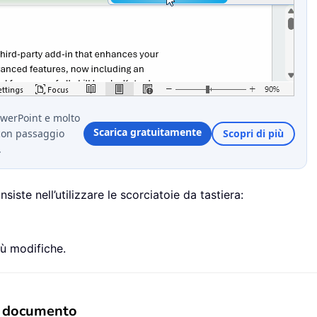
owerPoint e molto
Scarica gratuitamente
con passaggio
Scopri di più
.
ste nell’utilizzare le scorciatoie da tastiera:
iù modifiche.
il documento