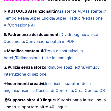
🤖
KUTOOLS AI Funzionalità
:
Assistente AI
/
Assistente in
Tempo Reale
/
Super Lucida
/
Super Traduci
/
Redazione
AI
/
Correzione AI
📘
Padronanza dei documenti
:
Dividi pagine
/
Unisci
Documenti
/
Conversione batch in PDF
✏
Modifica contenuti
:
Trova e sostituisci in
batch
/
Ridimensiona tutte le immagini
🧹
Pulizia senza sforzo
:
Rimuovi spazi extra
/
Rimuovi
Interruzione di sezione
➕
Inserimenti creativi
:
Inserisci separatori delle
migliaia
/
Inserisci Casella di Controllo
/
Crea Codice QR
🌍
Supporta oltre 40 lingue
: Kutools parla la tua lingua
– sono supportate oltre 40 lingue!