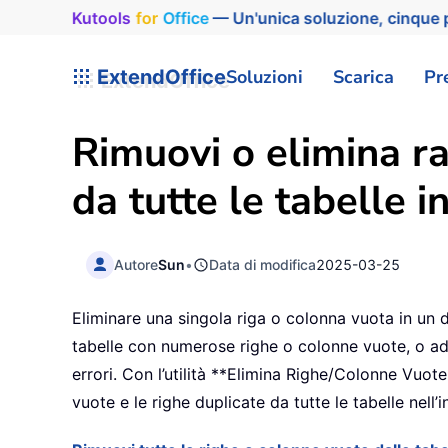
Kutools
for
Office
— Un'unica soluzione, cinque p
ExtendOffice
Soluzioni
Scarica
Pr
Rimuovi o elimina ra
da tutte le tabelle 
Autore
Sun
•
Data di modifica
2025-03-25
Eliminare una singola riga o colonna vuota in u
tabelle con numerose righe o colonne vuote, o ad
errori. Con l’utilità **Elimina Righe/Colonne Vuot
vuote e le righe duplicate da tutte le tabelle nel