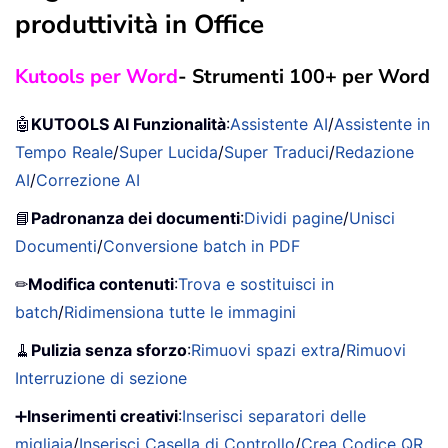
produttività in Office
Kutools per Word
- Strumenti 100+ per Word
🤖
KUTOOLS AI Funzionalità
:
Assistente AI
/
Assistente in
Tempo Reale
/
Super Lucida
/
Super Traduci
/
Redazione
AI
/
Correzione AI
📘
Padronanza dei documenti
:
Dividi pagine
/
Unisci
Documenti
/
Conversione batch in PDF
✏
Modifica contenuti
:
Trova e sostituisci in
batch
/
Ridimensiona tutte le immagini
🧹
Pulizia senza sforzo
:
Rimuovi spazi extra
/
Rimuovi
Interruzione di sezione
➕
Inserimenti creativi
:
Inserisci separatori delle
migliaia
/
Inserisci Casella di Controllo
/
Crea Codice QR