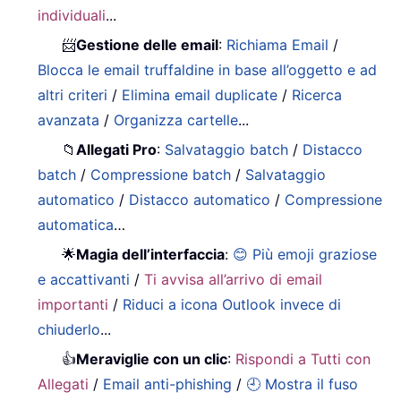
individuali
...
📨
Gestione delle email
:
Richiama Email
/
Blocca le email truffaldine in base all’oggetto e ad
altri criteri
/
Elimina email duplicate
/
Ricerca
avanzata
/
Organizza cartelle
...
📁
Allegati Pro
:
Salvataggio batch
/
Distacco
batch
/
Compressione batch
/
Salvataggio
automatico
/
Distacco automatico
/
Compressione
automatica
…
🌟
Magia dell’interfaccia
:
😊 Più emoji graziose
e accattivanti
/
Ti avvisa all’arrivo di email
importanti
/
Riduci a icona Outlook invece di
chiuderlo
...
👍
Meraviglie con un clic
:
Rispondi a Tutti con
Allegati
/
Email anti-phishing
/
🕘 Mostra il fuso