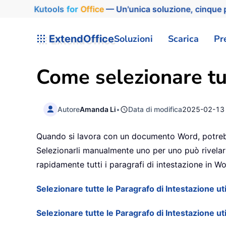
Kutools
for
Office
— Un'unica soluzione, cinque p
ExtendOffice
Soluzioni
Scarica
Pr
Come selezionare tut
Autore
Amanda Li
•
Data di modifica
2025-02-13
Quando si lavora con un documento Word, potrebb
Selezionarli manualmente uno per uno può rivelars
rapidamente tutti i paragrafi di intestazione in Wo
Selezionare tutte le Paragrafo di Intestazione ut
Selezionare tutte le Paragrafo di Intestazione u