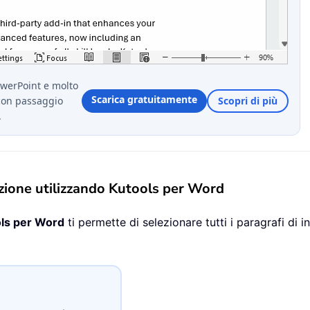
owerPoint e molto
Scarica gratuitamente
con passaggio
Scopri di più
.
azione utilizzando Kutools per Word
ls per Word
ti permette di selezionare tutti i paragrafi di i