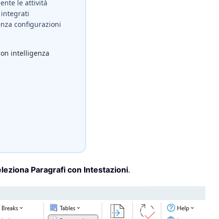
nte le attività
integrati
nza configurazioni
con intelligenza
leziona Paragrafi con Intestazioni
.