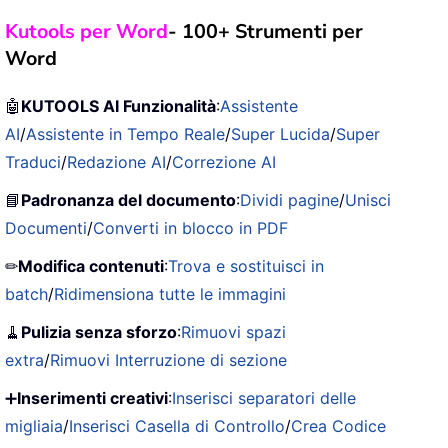
Kutools per Word
- 100+ Strumenti per
Word
🤖
KUTOOLS AI Funzionalità
:
Assistente
AI
/
Assistente in Tempo Reale
/
Super Lucida
/
Super
Traduci
/
Redazione AI
/
Correzione AI
📘
Padronanza del documento
:
Dividi pagine
/
Unisci
Documenti
/
Converti in blocco in PDF
✏
Modifica contenuti
:
Trova e sostituisci in
batch
/
Ridimensiona tutte le immagini
🧹
Pulizia senza sforzo
:
Rimuovi spazi
extra
/
Rimuovi Interruzione di sezione
➕
Inserimenti creativi
:
Inserisci separatori delle
migliaia
/
Inserisci Casella di Controllo
/
Crea Codice