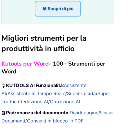
📖 Scopri di più
Migliori strumenti per la
produttività in ufficio
Kutools per Word
- 100+ Strumenti per
Word
🤖
KUTOOLS AI Funzionalità
:
Assistente
AI
/
Assistente in Tempo Reale
/
Super Lucida
/
Super
Traduci
/
Redazione AI
/
Correzione AI
📘
Padronanza del documento
:
Dividi pagine
/
Unisci
Documenti
/
Converti in blocco in PDF