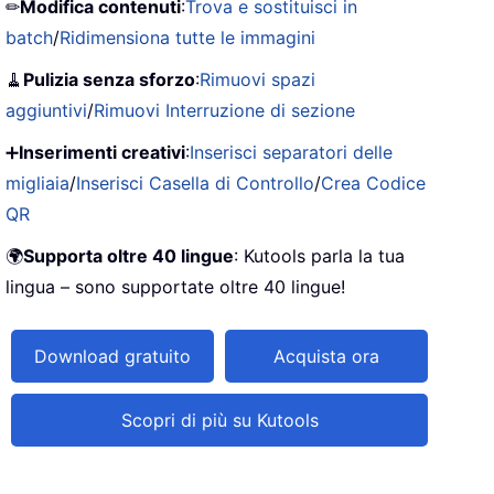
✏
Modifica contenuti
:
Trova e sostituisci in
batch
/
Ridimensiona tutte le immagini
🧹
Pulizia senza sforzo
:
Rimuovi spazi
aggiuntivi
/
Rimuovi Interruzione di sezione
➕
Inserimenti creativi
:
Inserisci separatori delle
migliaia
/
Inserisci Casella di Controllo
/
Crea Codice
QR
🌍
Supporta oltre 40 lingue
: Kutools parla la tua
lingua – sono supportate oltre 40 lingue!
Download gratuito
Acquista ora
Scopri di più su Kutools