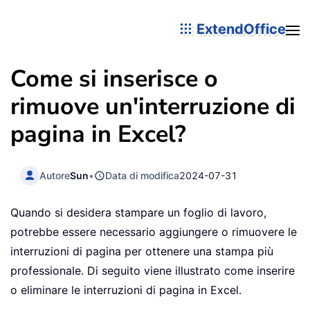
ExtendOffice
Come si inserisce o
rimuove un'interruzione di
pagina in Excel?
Autore
Sun
•
Data di modifica
2024-07-31
Quando si desidera stampare un foglio di lavoro,
potrebbe essere necessario aggiungere o rimuovere le
interruzioni di pagina per ottenere una stampa più
professionale. Di seguito viene illustrato come inserire
o eliminare le interruzioni di pagina in Excel.