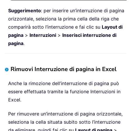
Suggerimento
: per inserire un’interruzione di pagina
orizzontale, seleziona la prima cella della riga che
comparirà sotto l’interruzione e fai clic su
Layout di
pagina
>
Interruzioni
>
Inserisci interruzione di
pagina
.
Rimuovi Interruzione di pagina in Excel
Anche la rimozione dell’interruzione di pagina può
essere effettuata tramite la funzione Interruzioni in
Excel.
Per rimuovere un’interruzione di pagina orizzontale,
seleziona la cella situata subito sotto l’interruzione
da eliminare, quindi fai clic su
Layout di pagina
>