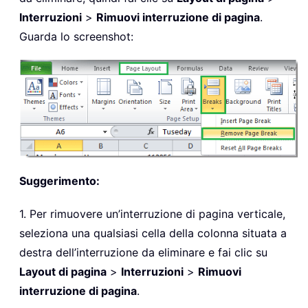
Interruzioni
>
Rimuovi interruzione di pagina
.
Guarda lo screenshot:
Suggerimento:
1. Per rimuovere un’interruzione di pagina verticale,
seleziona una qualsiasi cella della colonna situata a
destra dell’interruzione da eliminare e fai clic su
Layout di pagina
>
Interruzioni
>
Rimuovi
interruzione di pagina
.