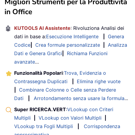
Migliori Strumenti per la Produttività
in Office
🤖
KUTOOLS AI Assistente
: Rivoluziona Analisi dei
dati in base a:
Esecuzione Intelligente
|
Genera
Codice
|
Crea formule personalizzate
|
Analizza
Dati e Genera Grafici
|
Richiama Funzioni
avanzate
…
Funzionalità Popolari
:
Trova, Evidenzia o
Contrassegna Duplicati
|
Elimina righe vuote
|
Combinare Colonne o Celle senza Perdere
Dati
|
Arrotondamento senza usare la formula
...
Super RICERCA.VERT
:
VLookup con Criteri
Multipli
|
VLookup con Valori Multipli
|
VLookup tra Fogli Multipli
|
Corrispondenza
approssimativa
....