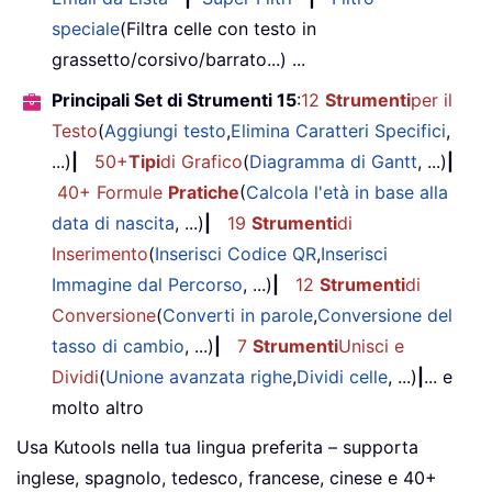
speciale
(Filtra celle con testo in
grassetto/corsivo/barrato...) ...
Principali Set di Strumenti 15
:
12
Strumenti
per il
Testo
(
Aggiungi testo
,
Elimina Caratteri Specifici
,
...)
|
50+
Tipi
di Grafico
(
Diagramma di Gantt
, ...)
|
40+ Formule
Pratiche
(
Calcola l'età in base alla
data di nascita
, ...)
|
19
Strumenti
di
Inserimento
(
Inserisci Codice QR
,
Inserisci
Immagine dal Percorso
, ...)
|
12
Strumenti
di
Conversione
(
Converti in parole
,
Conversione del
tasso di cambio
, ...)
|
7
Strumenti
Unisci e
Dividi
(
Unione avanzata righe
,
Dividi celle
, ...)
|
... e
molto altro
Usa Kutools nella tua lingua preferita – supporta
inglese, spagnolo, tedesco, francese, cinese e 40+