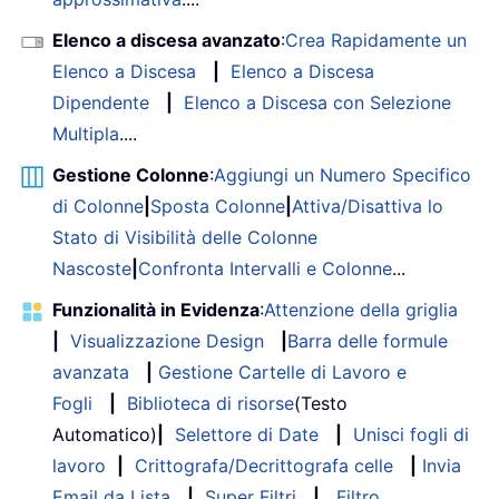
Elenco a discesa avanzato
:
Crea Rapidamente un
Elenco a Discesa
|
Elenco a Discesa
Dipendente
|
Elenco a Discesa con Selezione
Multipla
....
Gestione Colonne
:
Aggiungi un Numero Specifico
di Colonne
|
Sposta Colonne
|
Attiva/Disattiva lo
Stato di Visibilità delle Colonne
Nascoste
|
Confronta Intervalli e Colonne
...
Funzionalità in Evidenza
:
Attenzione della griglia
|
Visualizzazione Design
|
Barra delle formule
avanzata
|
Gestione Cartelle di Lavoro e
Fogli
|
Biblioteca di risorse
(Testo
Automatico)
|
Selettore di Date
|
Unisci fogli di
lavoro
|
Crittografa/Decrittografa celle
|
Invia
Email da Lista
|
Super Filtri
|
Filtro