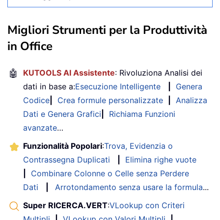
Migliori Strumenti per la Produttività
in Office
🤖
KUTOOLS AI Assistente
: Rivoluziona Analisi dei
dati in base a:
Esecuzione Intelligente
|
Genera
Codice
|
Crea formule personalizzate
|
Analizza
Dati e Genera Grafici
|
Richiama Funzioni
avanzate
…
Funzionalità Popolari
:
Trova, Evidenzia o
Contrassegna Duplicati
|
Elimina righe vuote
|
Combinare Colonne o Celle senza Perdere
Dati
|
Arrotondamento senza usare la formula
...
Super RICERCA.VERT
:
VLookup con Criteri
Multipli
|
VLookup con Valori Multipli
|