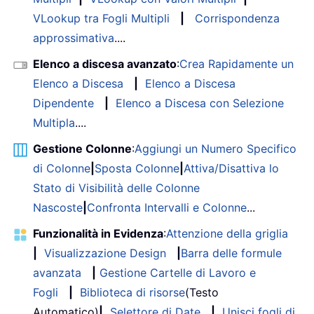
VLookup tra Fogli Multipli
|
Corrispondenza
approssimativa
....
Elenco a discesa avanzato
:
Crea Rapidamente un
Elenco a Discesa
|
Elenco a Discesa
Dipendente
|
Elenco a Discesa con Selezione
Multipla
....
Gestione Colonne
:
Aggiungi un Numero Specifico
di Colonne
|
Sposta Colonne
|
Attiva/Disattiva lo
Stato di Visibilità delle Colonne
Nascoste
|
Confronta Intervalli e Colonne
...
Funzionalità in Evidenza
:
Attenzione della griglia
|
Visualizzazione Design
|
Barra delle formule
avanzata
|
Gestione Cartelle di Lavoro e
Fogli
|
Biblioteca di risorse
(Testo
Automatico)
|
Selettore di Date
|
Unisci fogli di