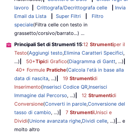
lavoro
|
Crittografa/Decrittografa celle
|
Invia
Email da Lista
|
Super Filtri
|
Filtro
speciale
(Filtra celle con testo in
grassetto/corsivo/barrato...) ...
Principali Set di Strumenti 15
:
12
Strumenti
per il
Testo
(
Aggiungi testo
,
Elimina Caratteri Specifici
,
...)
|
50+
Tipi
di Grafico
(
Diagramma di Gantt
, ...)
|
40+ Formule
Pratiche
(
Calcola l'età in base alla
data di nascita
, ...)
|
19
Strumenti
di
Inserimento
(
Inserisci Codice QR
,
Inserisci
Immagine dal Percorso
, ...)
|
12
Strumenti
di
Conversione
(
Converti in parole
,
Conversione del
tasso di cambio
, ...)
|
7
Strumenti
Unisci e
Dividi
(
Unione avanzata righe
,
Dividi celle
, ...)
|
... e
molto altro