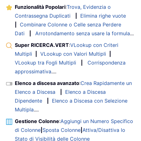
Funzionalità Popolari
:
Trova, Evidenzia o
Contrassegna Duplicati
|
Elimina righe vuote
|
Combinare Colonne o Celle senza Perdere
Dati
|
Arrotondamento senza usare la formula
...
Super RICERCA.VERT
:
VLookup con Criteri
Multipli
|
VLookup con Valori Multipli
|
VLookup tra Fogli Multipli
|
Corrispondenza
approssimativa
....
Elenco a discesa avanzato
:
Crea Rapidamente un
Elenco a Discesa
|
Elenco a Discesa
Dipendente
|
Elenco a Discesa con Selezione
Multipla
....
Gestione Colonne
:
Aggiungi un Numero Specifico
di Colonne
|
Sposta Colonne
|
Attiva/Disattiva lo
Stato di Visibilità delle Colonne