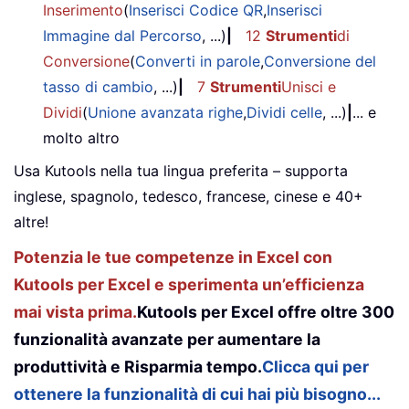
Inserimento
(
Inserisci Codice QR
,
Inserisci
Immagine dal Percorso
, ...)
|
12
Strumenti
di
Conversione
(
Converti in parole
,
Conversione del
tasso di cambio
, ...)
|
7
Strumenti
Unisci e
Dividi
(
Unione avanzata righe
,
Dividi celle
, ...)
|
... e
molto altro
Usa Kutools nella tua lingua preferita – supporta
inglese, spagnolo, tedesco, francese, cinese e 40+
altre!
Potenzia le tue competenze in Excel con
Kutools per Excel e sperimenta un’efficienza
mai vista prima.
Kutools per Excel offre oltre 300
funzionalità avanzate per aumentare la
produttività e Risparmia tempo.
Clicca qui per
ottenere la funzionalità di cui hai più bisogno...