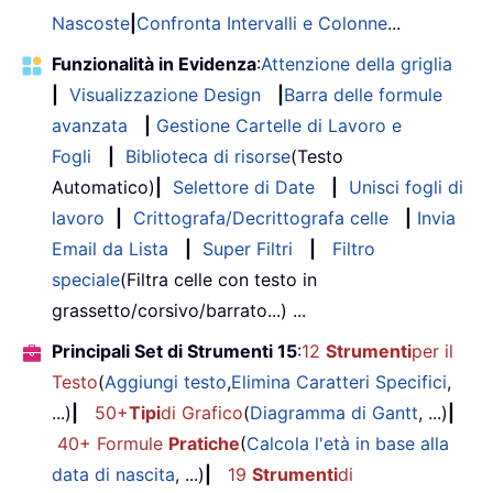
Nascoste
|
Confronta Intervalli e Colonne
...
Funzionalità in Evidenza
:
Attenzione della griglia
|
Visualizzazione Design
|
Barra delle formule
avanzata
|
Gestione Cartelle di Lavoro e
Fogli
|
Biblioteca di risorse
(Testo
Automatico)
|
Selettore di Date
|
Unisci fogli di
lavoro
|
Crittografa/Decrittografa celle
|
Invia
Email da Lista
|
Super Filtri
|
Filtro
speciale
(Filtra celle con testo in
grassetto/corsivo/barrato...) ...
Principali Set di Strumenti 15
:
12
Strumenti
per il
Testo
(
Aggiungi testo
,
Elimina Caratteri Specifici
,
...)
|
50+
Tipi
di Grafico
(
Diagramma di Gantt
, ...)
|
40+ Formule
Pratiche
(
Calcola l'età in base alla
data di nascita
, ...)
|
19
Strumenti
di