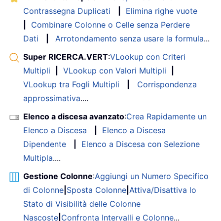
Contrassegna Duplicati
|
Elimina righe vuote
|
Combinare Colonne o Celle senza Perdere
Dati
|
Arrotondamento senza usare la formula
...
Super RICERCA.VERT
:
VLookup con Criteri
Multipli
|
VLookup con Valori Multipli
|
VLookup tra Fogli Multipli
|
Corrispondenza
approssimativa
....
Elenco a discesa avanzato
:
Crea Rapidamente un
Elenco a Discesa
|
Elenco a Discesa
Dipendente
|
Elenco a Discesa con Selezione
Multipla
....
Gestione Colonne
:
Aggiungi un Numero Specifico
di Colonne
|
Sposta Colonne
|
Attiva/Disattiva lo
Stato di Visibilità delle Colonne
Nascoste
|
Confronta Intervalli e Colonne
...