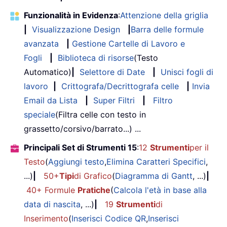
Funzionalità in Evidenza
:
Attenzione della griglia
|
Visualizzazione Design
|
Barra delle formule
avanzata
|
Gestione Cartelle di Lavoro e
Fogli
|
Biblioteca di risorse
(Testo
Automatico)
|
Selettore di Date
|
Unisci fogli di
lavoro
|
Crittografa/Decrittografa celle
|
Invia
Email da Lista
|
Super Filtri
|
Filtro
speciale
(Filtra celle con testo in
grassetto/corsivo/barrato...) ...
Principali Set di Strumenti 15
:
12
Strumenti
per il
Testo
(
Aggiungi testo
,
Elimina Caratteri Specifici
,
...)
|
50+
Tipi
di Grafico
(
Diagramma di Gantt
, ...)
|
40+ Formule
Pratiche
(
Calcola l'età in base alla
data di nascita
, ...)
|
19
Strumenti
di
Inserimento
(
Inserisci Codice QR
,
Inserisci