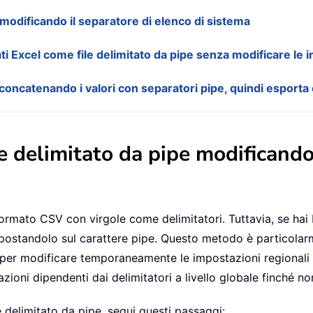
e modificando il separatore di elenco di sistema
ti Excel come file delimitato da pipe senza modificare le 
oncatenando i valori con separatori pipe, quindi esporta 
le delimitato da pipe modificando
formato CSV con virgole come delimitatori. Tuttavia, se hai b
mpostandolo sul carattere pipe. Questo metodo è particolar
 per modificare temporaneamente le impostazioni regionali d
zioni dipendenti dai delimitatori a livello globale finché non 
e delimitato da pipe, segui questi passaggi: