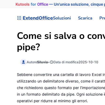
Kutools
for
Office
— Un'unica soluzione, cinque p
ExtendOffice
Soluzioni
Scarica
Pr
Come si salva o conve
pipe?
Autore
Siluvia
•
Data di modifica
2025-10-10
Sebbene convertire una cartella di lavoro Excel i
utilizzando un delimitatore diverso, come il caratt
che richiedono questo formato per l’importazione o
in un formato delimitato da pipe. Ogni soluzione è i
operativi per ridurre al minimo gli errori.