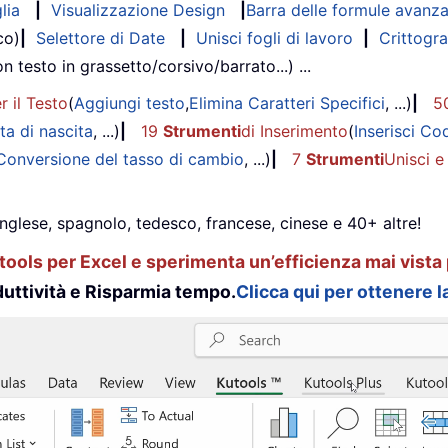
lia
|
Visualizzazione Design
|
Barra delle formule avanz
co)
|
Selettore di Date
|
Unisci fogli di lavoro
|
Crittogra
on testo in grassetto/corsivo/barrato...) ...
r il Testo
(
Aggiungi testo
,
Elimina Caratteri Specifici
, ...)
|
5
ta di nascita
, ...)
|
19
Strumenti
di Inserimento
(
Inserisci Co
Conversione del tasso di cambio
, ...)
|
7
Strumenti
Unisci e
inglese, spagnolo, tedesco, francese, cinese e 40+ altre!
ools per Excel e sperimenta un’efficienza mai vista 
uttività e Risparmia tempo.
Clicca qui per ottenere la