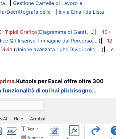
ata
|
Gestione Cartelle di Lavoro e
fa/Decrittografa celle
|
Invia Email da Lista
0+
Tipi
di Grafico
(
Diagramma di Gantt
, ...)
|
40+
dice QR
,
Inserisci Immagine dal Percorso
, ...)
|
12
 Dividi
(
Unione avanzata righe
,
Dividi celle
, ...)
|
... e
prima.
Kutools per Excel offre oltre 300
 funzionalità di cui hai più bisogno...