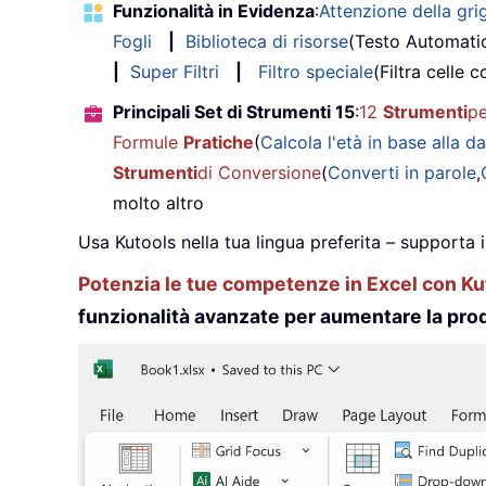
Funzionalità in Evidenza
:
Attenzione della grig
Fogli
|
Biblioteca di risorse
(Testo Automati
|
Super Filtri
|
Filtro speciale
(Filtra celle c
Principali Set di Strumenti 15
:
12
Strumenti
pe
Formule
Pratiche
(
Calcola l'età in base alla da
Strumenti
di Conversione
(
Converti in parole
,
molto altro
Usa Kutools nella tua lingua preferita – supporta 
Potenzia le tue competenze in Excel con Kut
funzionalità avanzate per aumentare la prod