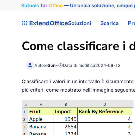
Kutools
for
Office
— Un'unica soluzione, cinque p
ExtendOffice
Soluzioni
Scarica
Pr
Come classificare i d
Autore
Sun
•
Data di modifica
2024-08-12
Classificare i valori in un intervallo è sicurament
più criteri, come mostrato nell’immagine seguente