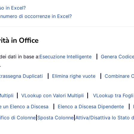
so in Excel?
l numero di occorrenze in Excel?
ità in Office
dei dati in base a:
Esecuzione Intelligente
|
Genera Codic
…
trassegna Duplicati
|
Elimina righe vuote
|
Combinare Co
ltipli
|
VLookup con Valori Multipli
|
VLookup tra Fogli 
 un Elenco a Discesa
|
Elenco a Discesa Dipendente
|
fico di Colonne
|
Sposta Colonne
|
Attiva/Disattiva lo Stato 