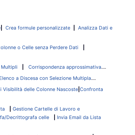
e
|
Crea formule personalizzate
|
Analizza Dati e
lonne o Celle senza Perdere Dati
|
Multipli
|
Corrispondenza approssimativa
....
Elenco a Discesa con Selezione Multipla
....
di Visibilità delle Colonne Nascoste
|
Confronta
ata
|
Gestione Cartelle di Lavoro e
fa/Decrittografa celle
|
Invia Email da Lista