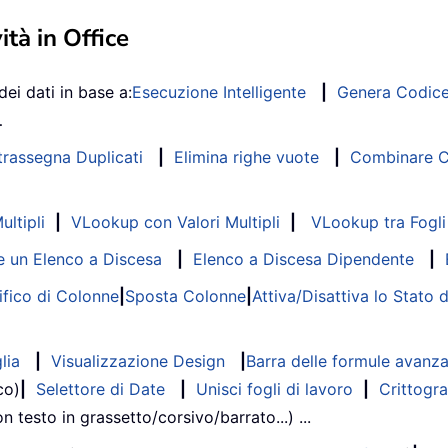
ità in Office
dei dati in base a:
Esecuzione Intelligente
|
Genera Codic
…
trassegna Duplicati
|
Elimina righe vuote
|
Combinare Co
ltipli
|
VLookup con Valori Multipli
|
VLookup tra Fogli 
 un Elenco a Discesa
|
Elenco a Discesa Dipendente
|
fico di Colonne
|
Sposta Colonne
|
Attiva/Disattiva lo Stato 
lia
|
Visualizzazione Design
|
Barra delle formule avanz
co)
|
Selettore di Date
|
Unisci fogli di lavoro
|
Crittogra
on testo in grassetto/corsivo/barrato...) ...