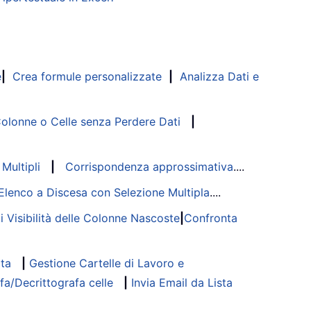
e
|
Crea formule personalizzate
|
Analizza Dati e
lonne o Celle senza Perdere Dati
|
Multipli
|
Corrispondenza approssimativa
....
Elenco a Discesa con Selezione Multipla
....
di Visibilità delle Colonne Nascoste
|
Confronta
ata
|
Gestione Cartelle di Lavoro e
fa/Decrittografa celle
|
Invia Email da Lista