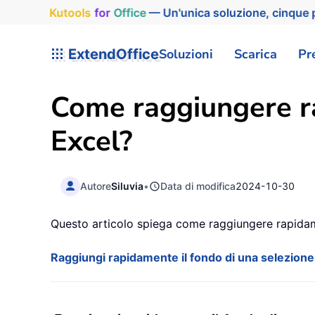
Kutools
for
Office
— Un'unica soluzione, cinque p
ExtendOffice
Soluzioni
Scarica
Pr
Come raggiungere ra
Excel?
Autore
Siluvia
•
Data di modifica
2024-10-30
Questo articolo spiega come raggiungere rapidamen
Raggiungi rapidamente il fondo di una selezione 