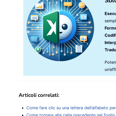
Sbl
Esecu
sempli
Formu
Codif
Inter
Tradu
Potenz
un’ef
Articoli correlati:
Come fare clic su una lettera dell’alfabeto per
Come tornare alla cella precedente nel foglio