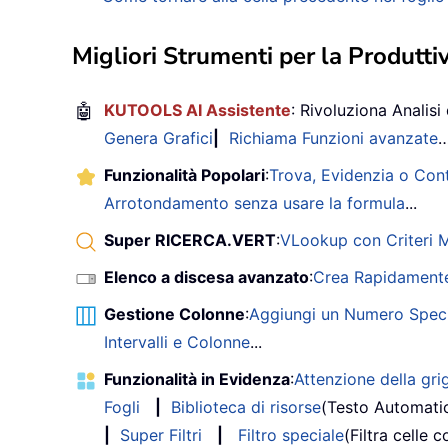
Migliori Strumenti per la Produttiv
🤖
KUTOOLS AI Assistente
: Rivoluziona Analisi 
Genera Grafici
|
Richiama Funzioni avanzate
Funzionalità Popolari
:
Trova, Evidenzia o Con
Arrotondamento senza usare la formula
...
Super RICERCA.VERT
:
VLookup con Criteri Mu
Elenco a discesa avanzato
:
Crea Rapidamente
Gestione Colonne
:
Aggiungi un Numero Speci
Intervalli e Colonne
...
Funzionalità in Evidenza
:
Attenzione della grig
Fogli
|
Biblioteca di risorse
(Testo Automati
|
Super Filtri
|
Filtro speciale
(Filtra celle c