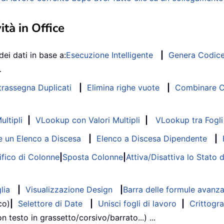
ità in Office
dei dati in base a:
Esecuzione Intelligente
|
Genera Codic
…
trassegna Duplicati
|
Elimina righe vuote
|
Combinare Co
ltipli
|
VLookup con Valori Multipli
|
VLookup tra Fogli 
 un Elenco a Discesa
|
Elenco a Discesa Dipendente
|
fico di Colonne
|
Sposta Colonne
|
Attiva/Disattiva lo Stato 
lia
|
Visualizzazione Design
|
Barra delle formule avanz
co)
|
Selettore di Date
|
Unisci fogli di lavoro
|
Crittogra
on testo in grassetto/corsivo/barrato...) ...