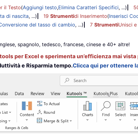
r il Testo
(
Aggiungi testo
,
Elimina Caratteri Specifici
, ...)
|
5
ta di nascita
, ...)
|
19
Strumenti
di Inserimento
(
Inserisci Co
Conversione del tasso di cambio
, ...)
|
7
Strumenti
Unisci e
inglese, spagnolo, tedesco, francese, cinese e 40+ altre!
ools per Excel e sperimenta un’efficienza mai vista 
uttività e Risparmia tempo.
Clicca qui per ottenere la