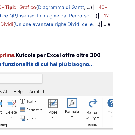
0+
Tipi
di Grafico
(
Diagramma di Gantt
, ...)
|
40+
dice QR
,
Inserisci Immagine dal Percorso
, ...)
|
12
 Dividi
(
Unione avanzata righe
,
Dividi celle
, ...)
|
... e
prima.
Kutools per Excel offre oltre 300
 funzionalità di cui hai più bisogno...