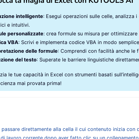
occa la magia di Excel con KUTOOLS AI
zione intelligente
: Esegui operazioni sulle celle, analizza i
ci e intuitivi.
le personalizzate
: crea formule su misura per ottimizzare i
ica VBA
: Scrivi e implementa codice VBA in modo semplic
pretazione delle formule
: Comprendi con facilità anche le 
zione del testo
: Superate le barriere linguistiche direttamen
ia le tue capacità in Excel con strumenti basati sull’intellige
ficienza mai provata prima!
 passare direttamente alla cella il cui contenuto inizia con q
 di lavoro corrente dopo aver fatto clic su un collegamento 