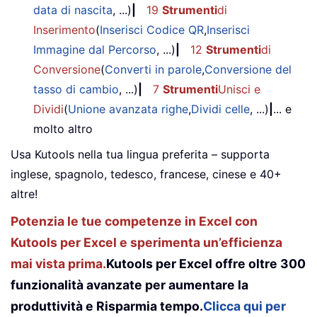
data di nascita
, ...)
|
19
Strumenti
di
Inserimento
(
Inserisci Codice QR
,
Inserisci
Immagine dal Percorso
, ...)
|
12
Strumenti
di
Conversione
(
Converti in parole
,
Conversione del
tasso di cambio
, ...)
|
7
Strumenti
Unisci e
Dividi
(
Unione avanzata righe
,
Dividi celle
, ...)
|
... e
molto altro
Usa Kutools nella tua lingua preferita – supporta
inglese, spagnolo, tedesco, francese, cinese e 40+
altre!
Potenzia le tue competenze in Excel con
Kutools per Excel e sperimenta un’efficienza
mai vista prima.
Kutools per Excel offre oltre 300
funzionalità avanzate per aumentare la
produttività e Risparmia tempo.
Clicca qui per