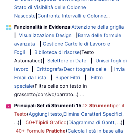
Stato di Visibilità delle Colonne
Nascoste
|
Confronta Intervalli e Colonne
...
Funzionalità in Evidenza
:
Attenzione della griglia
|
Visualizzazione Design
|
Barra delle formule
avanzata
|
Gestione Cartelle di Lavoro e
Fogli
|
Biblioteca di risorse
(Testo
Automatico)
|
Selettore di Date
|
Unisci fogli di
lavoro
|
Crittografa/Decrittografa celle
|
Invia
Email da Lista
|
Super Filtri
|
Filtro
speciale
(Filtra celle con testo in
grassetto/corsivo/barrato...) ...
Principali Set di Strumenti 15
:
12
Strumenti
per il
Testo
(
Aggiungi testo
,
Elimina Caratteri Specifici
,
...)
|
50+
Tipi
di Grafico
(
Diagramma di Gantt
, ...)
|
40+ Formule
Pratiche
(
Calcola l'età in base alla