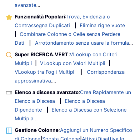
avanzate
…
Funzionalità Popolari
:
Trova, Evidenzia o
Contrassegna Duplicati
|
Elimina righe vuote
|
Combinare Colonne o Celle senza Perdere
Dati
|
Arrotondamento senza usare la formula
...
Super RICERCA.VERT
:
VLookup con Criteri
Multipli
|
VLookup con Valori Multipli
|
VLookup tra Fogli Multipli
|
Corrispondenza
approssimativa
....
Elenco a discesa avanzato
:
Crea Rapidamente un
Elenco a Discesa
|
Elenco a Discesa
Dipendente
|
Elenco a Discesa con Selezione
Multipla
....
Gestione Colonne
:
Aggiungi un Numero Specifico
di Colonne
|
Sposta Colonne
|
Attiva/Disattiva lo