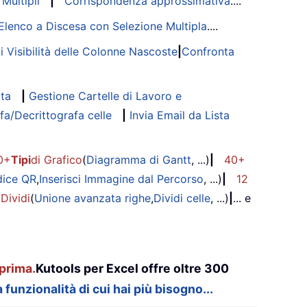
Multipli
|
Corrispondenza approssimativa
....
Elenco a Discesa con Selezione Multipla
....
di Visibilità delle Colonne Nascoste
|
Confronta
ata
|
Gestione Cartelle di Lavoro e
fa/Decrittografa celle
|
Invia Email da Lista
0+
Tipi
di Grafico
(
Diagramma di Gantt
, ...)
|
40+
dice QR
,
Inserisci Immagine dal Percorso
, ...)
|
12
 Dividi
(
Unione avanzata righe
,
Dividi celle
, ...)
|
... e
prima.
Kutools per Excel offre oltre 300
 funzionalità di cui hai più bisogno...