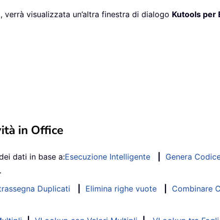
a, verrà visualizzata un’altra finestra di dialogo
Kutools per 
ità in Office
dei dati in base a:
Esecuzione Intelligente
|
Genera Codic
…
trassegna Duplicati
|
Elimina righe vuote
|
Combinare Co