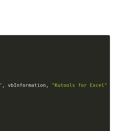
Copy
"
,
 vbInformation
,
"Kutools for Excel"