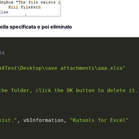
ella specificata e poi eliminalo
24
64Test\Desktop\save attachments\aaa.xlsx"
the folder, click the OK button to delete it.
xist."
,
 vbInformation
,
"Kutools for Excel"