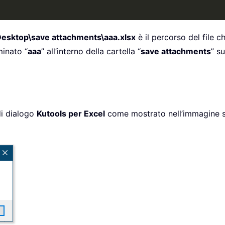
esktop\save attachments\aaa.xlsx
è il percorso del file c
minato “
aaa
” all’interno della cartella “
save attachments
” s
 di dialogo
Kutools per Excel
come mostrato nell’immagine se