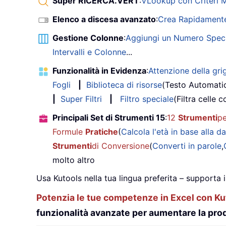
Super RICERCA.VERT
:
VLookup con Criteri Mu
Elenco a discesa avanzato
:
Crea Rapidamente
Gestione Colonne
:
Aggiungi un Numero Speci
Intervalli e Colonne
...
Funzionalità in Evidenza
:
Attenzione della grig
Fogli
|
Biblioteca di risorse
(Testo Automati
|
Super Filtri
|
Filtro speciale
(Filtra celle c
Principali Set di Strumenti 15
:
12
Strumenti
pe
Formule
Pratiche
(
Calcola l'età in base alla da
Strumenti
di Conversione
(
Converti in parole
,
molto altro
Usa Kutools nella tua lingua preferita – supporta 
Potenzia le tue competenze in Excel con Kut
funzionalità avanzate per aumentare la prod