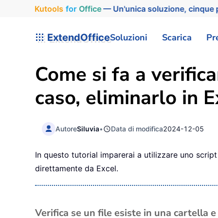
Kutools
for
Office
— Un'unica soluzione, cinque p
ExtendOffice
Soluzioni
Scarica
Pr
Come si fa a verificar
caso, eliminarlo in E
Autore
Siluvia
•
Data di modifica
2024-12-05
In questo tutorial imparerai a utilizzare uno script
direttamente da Excel.
Verifica se un file esiste in una cartella