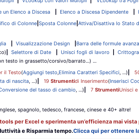
ltipli
|
VLookup con Valori Multipli
|
VLookup tra Fogli 
 un Elenco a Discesa
|
Elenco a Discesa Dipendente
|
fico di Colonne
|
Sposta Colonne
|
Attiva/Disattiva lo Stato 
lia
|
Visualizzazione Design
|
Barra delle formule avanz
co)
|
Selettore di Date
|
Unisci fogli di lavoro
|
Crittogra
on testo in grassetto/corsivo/barrato...) ...
r il Testo
(
Aggiungi testo
,
Elimina Caratteri Specifici
, ...)
|
5
ta di nascita
, ...)
|
19
Strumenti
di Inserimento
(
Inserisci Co
Conversione del tasso di cambio
, ...)
|
7
Strumenti
Unisci e
inglese, spagnolo, tedesco, francese, cinese e 40+ altre!
ools per Excel e sperimenta un’efficienza mai vista 
uttività e Risparmia tempo.
Clicca qui per ottenere la