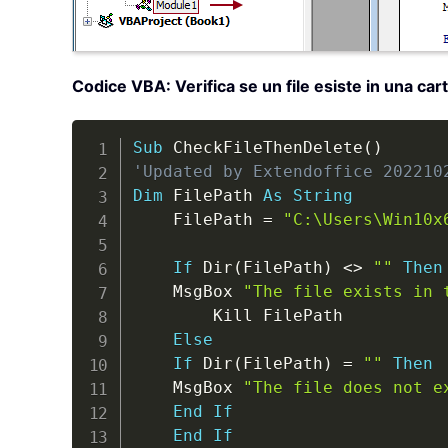
Codice VBA: Verifica se un file esiste in una cart
Sub
 CheckFileThenDelete
(
)
'Updated by Extendoffice 202210
Dim
 FilePath 
As
String
    FilePath 
=
"C:\Users\Win10x
If
 Dir
(
FilePath
)
<
>
""
Then
    MsgBox 
"The file exists in 
        Kill FilePath

Else
If
 Dir
(
FilePath
)
=
""
Then
    MsgBox 
"The file does not e
End
If
End
If