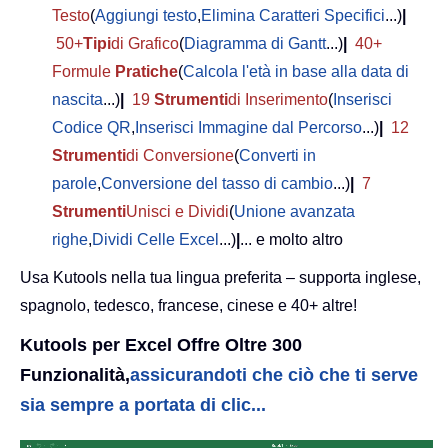
Testo
(
Aggiungi testo
,
Elimina Caratteri Specifici
...)
|
50+
Tipi
di Grafico
(
Diagramma di Gantt
...)
|
40+
Formule
Pratiche
(
Calcola l'età in base alla data di
nascita
...)
|
19
Strumenti
di Inserimento
(
Inserisci
Codice QR
,
Inserisci Immagine dal Percorso
...)
|
12
Strumenti
di Conversione
(
Converti in
parole
,
Conversione del tasso di cambio
...)
|
7
Strumenti
Unisci e Dividi
(
Unione avanzata
righe
,
Dividi Celle Excel
...)
|
... e molto altro
Usa Kutools nella tua lingua preferita – supporta inglese,
spagnolo, tedesco, francese, cinese e 40+ altre!
Kutools per Excel Offre Oltre 300
Funzionalità,
assicurandoti che ciò che ti serve
sia sempre a portata di clic...