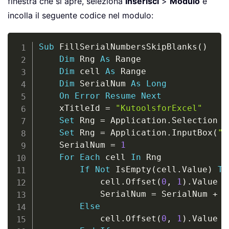
finestra che si apre, seleziona
Inserisci
>
Modulo
e
incolla il seguente codice nel modulo:
Copy
Sub
 FillSerialNumbersSkipBlanks
(
)
Dim
 Rng 
As
 Range

Dim
 cell 
As
 Range

Dim
 SerialNum 
As
Long
On
Error
Resume
Next
    xTitleId 
=
"KutoolsforExcel"
Set
 Rng 
=
 Application
.
Selection

Set
 Rng 
=
 Application
.
InputBox
(
"S
    SerialNum 
=
1
For
Each
 cell 
In
 Rng

If
Not
 IsEmpty
(
cell
.
Value
)
Th
            cell
.
Offset
(
0
,
1
)
.
Value 
=
            SerialNum 
=
 SerialNum 
+
1
Else
            cell
.
Offset
(
0
,
1
)
.
Value 
=