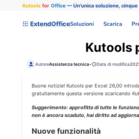
Kutools
for
Office
— Un'unica soluzione, cinque 
ExtendOffice
Soluzioni
Scarica
Pr
Kutools p
Autore
Assistenza tecnica
•
Data di modifica
202
Buone notizie! Kutools per Excel 26,00 introdu
gratuitamente questa versione scaricando Kut
Suggerimento: approfitta di tutte le funziona
non è ancora scaduto, hai diritto ad aggiorn
Nuove funzionalità