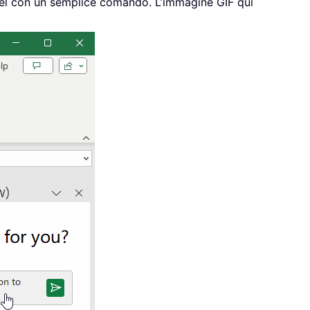
cel con un semplice comando. L’immagine GIF qui
.