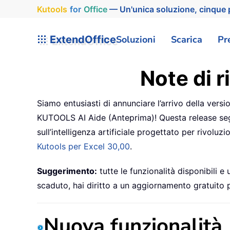
Kutools
for
Office
— Un'unica soluzione, cinque p
ExtendOffice
Soluzioni
Scarica
Pr
Note di r
Siamo entusiasti di annunciare l’arrivo della ver
KUTOOLS AI Aide (Anteprima)! Questa release segn
sull’intelligenza artificiale progettato per rivolu
Kutools per Excel 30,00
.
Suggerimento:
tutte le funzionalità disponibili 
scaduto, hai diritto a un aggiornamento gratuito 
Nuova funzionalità