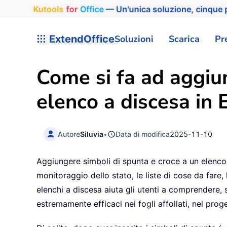
Kutools
for
Office
— Un'unica soluzione, cinque p
ExtendOffice
Soluzioni
Scarica
Pr
Come si fa ad aggiun
elenco a discesa in 
Autore
Siluvia
•
Data di modifica
2025-11-10
Aggiungere simboli di spunta e croce a un elenco a 
monitoraggio dello stato, le liste di cose da fare
elenchi a discesa aiuta gli utenti a comprendere, 
estremamente efficaci nei fogli affollati, nei prog