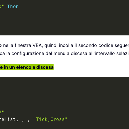
s"
Then
o
nella finestra VBA, quindi incolla il secondo codice segue
a la configurazione del menu a discesa all'intervallo selez
e in un elenco a discesa
2"
teList
,
,
,
"Tick,Cross"