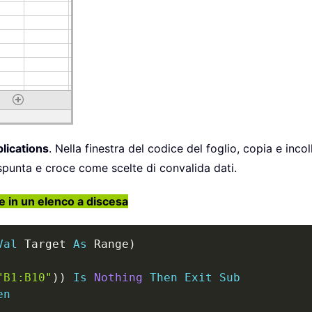
plications
. Nella finestra del codice del foglio, copia e inco
spunta e croce come scelte di convalida dati.
e in un elenco a discesa
Val
 Target 
As
 Range
)
"B1:B10"
)
)
Is
Nothing
Then
Exit
Sub
en