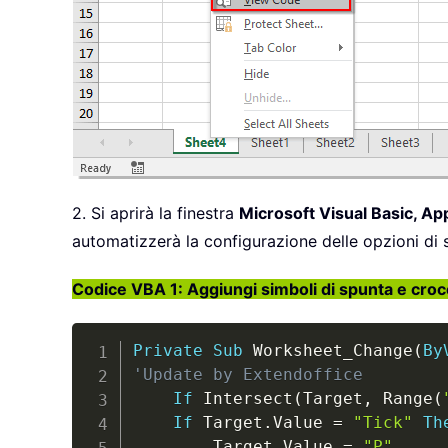
2. Si aprirà la finestra
Microsoft Visual Basic, Ap
automatizzerà la configurazione delle opzioni di 
Codice VBA 1: Aggiungi simboli di spunta e croc
Private
Sub
 Worksheet_Change
(
By
'Update by Extendoffice
If
 Intersect
(
Target
,
 Range
(
If
 Target
.
Value 
=
"Tick"
Th
        Target
.
Value 
=
"P"