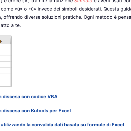
(✓) e croce (✗) tramite la funzione
Simbolo
e averli usati c
 come «ü» o «û» invece dei simboli desiderati. Questa guid
sa, offrendo diverse soluzioni pratiche. Ogni metodo è pensa
atto a te.
 a discesa con codice VBA
a discesa con Kutools per Excel
tilizzando la convalida dati basata su formule di Excel