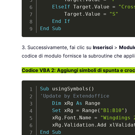
ElseIf
 Target
.
Value 
=
"Cros
        Target
.
Value 
=
"S"
End
If
End
Sub
3. Successivamente, fai clic su
Inserisci
>
Modul
codice di modulo fornisce la subroutine che applic
Codice VBA 2: Aggiungi simboli di spunta e croc
Sub
 usingSymbols
(
)
'Update by Extendoffice
Dim
 xRg 
As
 Range

Set
 xRg 
=
 Range
(
"B1:B10"
)
    xRg
.
Font
.
Name 
=
"Wingdings 
    xRg
.
Validation
.
Add xlValida
End
Sub