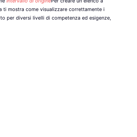
ome
Intervallo di origine
Per creare un elenco a
a ti mostra come visualizzare correttamente i
to per diversi livelli di competenza ed esigenze,