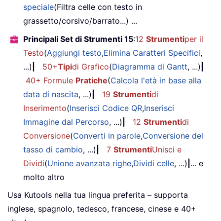
speciale
(Filtra celle con testo in
grassetto/corsivo/barrato...) ...
Principali Set di Strumenti 15
:
12
Strumenti
per il
Testo
(
Aggiungi testo
,
Elimina Caratteri Specifici
,
...)
|
50+
Tipi
di Grafico
(
Diagramma di Gantt
, ...)
|
40+ Formule
Pratiche
(
Calcola l'età in base alla
data di nascita
, ...)
|
19
Strumenti
di
Inserimento
(
Inserisci Codice QR
,
Inserisci
Immagine dal Percorso
, ...)
|
12
Strumenti
di
Conversione
(
Converti in parole
,
Conversione del
tasso di cambio
, ...)
|
7
Strumenti
Unisci e
Dividi
(
Unione avanzata righe
,
Dividi celle
, ...)
|
... e
molto altro
Usa Kutools nella tua lingua preferita – supporta
inglese, spagnolo, tedesco, francese, cinese e 40+