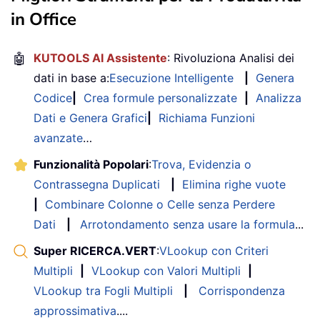
in Office
🤖
KUTOOLS AI Assistente
: Rivoluziona Analisi dei
dati in base a:
Esecuzione Intelligente
|
Genera
Codice
|
Crea formule personalizzate
|
Analizza
Dati e Genera Grafici
|
Richiama Funzioni
avanzate
…
Funzionalità Popolari
:
Trova, Evidenzia o
Contrassegna Duplicati
|
Elimina righe vuote
|
Combinare Colonne o Celle senza Perdere
Dati
|
Arrotondamento senza usare la formula
...
Super RICERCA.VERT
:
VLookup con Criteri
Multipli
|
VLookup con Valori Multipli
|
VLookup tra Fogli Multipli
|
Corrispondenza
approssimativa
....