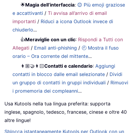
🌟
Magia dell’interfaccia
:
😊 Più emoji graziose
e accattivanti
/
Ti avvisa all’arrivo di email
importanti
/
Riduci a icona Outlook invece di
chiuderlo
...
👍
Meraviglie con un clic
:
Rispondi a Tutti con
Allegati
/
Email anti-phishing
/
🕘 Mostra il fuso
orario – Ora corrente del mittente
...
👩🏼‍🤝‍👩🏻
Contatti e calendario
:
Aggiungi
contatti in blocco dalle email selezionate
/
Dividi
un gruppo di contatti in gruppi individuali
/
Rimuovi
i promemoria dei compleanni
...
Usa Kutools nella tua lingua preferita: supporta
inglese, spagnolo, tedesco, francese, cinese e oltre 40
altre lingue!
Sblocca istantaneamente Kutools per Outlook con un