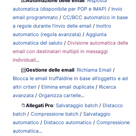
📧
Automazione delle email
:
Risposta
automatica (disponibile per POP e IMAP)
/
Invio
email programmato
/
CC/BCC automatico in base
a regole durante l’invio delle email
/
Inoltro
automatico (regola avanzata)
/
Aggiunta
automatica del saluto
/
Divisione automatica delle
email con destinatari multipli in messaggi
individuali
...
📨
Gestione delle email
:
Richiama Email
/
Blocca le email truffaldine in base all’oggetto e ad
altri criteri
/
Elimina email duplicate
/
Ricerca
avanzata
/
Organizza cartelle
...
📁
Allegati Pro
:
Salvataggio batch
/
Distacco
batch
/
Compressione batch
/
Salvataggio
automatico
/
Distacco automatico
/
Compressione
automatica
…