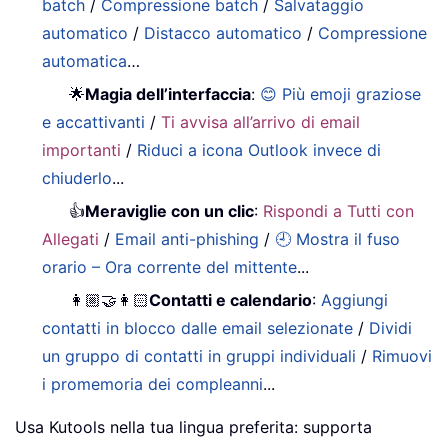
batch
/
Compressione batch
/
Salvataggio
automatico
/
Distacco automatico
/
Compressione
automatica
…
🌟
Magia dell’interfaccia
:
😊 Più emoji graziose
e accattivanti
/
Ti avvisa all’arrivo di email
importanti
/
Riduci a icona Outlook invece di
chiuderlo
...
👍
Meraviglie con un clic
:
Rispondi a Tutti con
Allegati
/
Email anti-phishing
/
🕘 Mostra il fuso
orario – Ora corrente del mittente
...
👩🏼‍🤝‍👩🏻
Contatti e calendario
:
Aggiungi
contatti in blocco dalle email selezionate
/
Dividi
un gruppo di contatti in gruppi individuali
/
Rimuovi
i promemoria dei compleanni
...
Usa Kutools nella tua lingua preferita: supporta