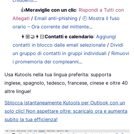
chiuderlo
...
👍
Meraviglie con un clic
:
Rispondi a Tutti con
Allegati
/
Email anti-phishing
/
🕘 Mostra il fuso
orario – Ora corrente del mittente
...
👩🏼‍🤝‍👩🏻
Contatti e calendario
:
Aggiungi
contatti in blocco dalle email selezionate
/
Dividi
un gruppo di contatti in gruppi individuali
/
Rimuovi
i promemoria dei compleanni
...
Usa Kutools nella tua lingua preferita: supporta
inglese, spagnolo, tedesco, francese, cinese e oltre 40
altre lingue!
Sblocca istantaneamente Kutools per Outlook con un
solo clic! Non aspettare oltre: scaricalo ora e aumenta
subito la tua efficienza!