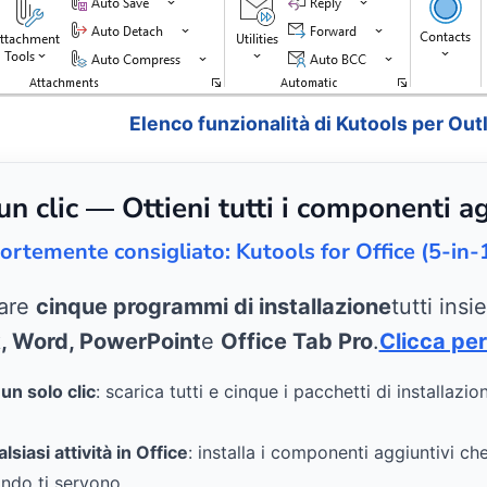
Elenco funzionalità di Kutools per Out
 clic — Ottieni tutti i componenti ag
ortemente consigliato: Kutools for Office (5-in-
care
cinque programmi di installazione
tutti ins
k, Word, PowerPoint
e
Office Tab Pro
.
Clicca per
n solo clic
: scarica tutti e cinque i pacchetti di installazio
siasi attività in Office
: installa i componenti aggiuntivi ch
ndo ti servono.