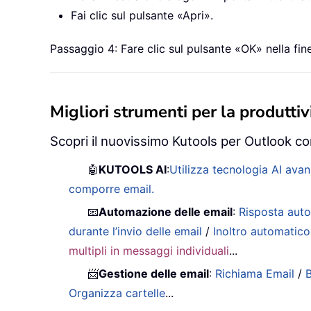
Fai clic sul pulsante «Apri».
Passaggio 4: Fare clic sul pulsante «OK» nella fin
Migliori strumenti per la produttivi
Scopri il nuovissimo Kutools per Outlook con
🤖
KUTOOLS AI
:
Utilizza tecnologia AI avan
comporre email.
📧
Automazione delle email
:
Risposta auto
durante l’invio delle email
/
Inoltro automatico
multipli in messaggi individuali
...
📨
Gestione delle email
:
Richiama Email
/
B
Organizza cartelle
...