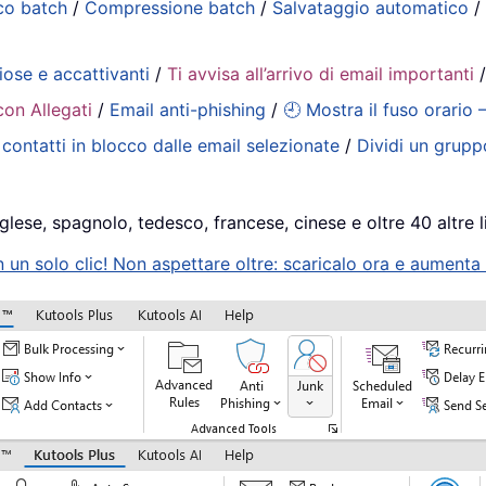
co batch
/
Compressione batch
/
Salvataggio automatico
iose e accattivanti
/
Ti avvisa all’arrivo di email importanti
con Allegati
/
Email anti-phishing
/
🕘 Mostra il fuso orario 
contatti in blocco dalle email selezionate
/
Dividi un gruppo
glese, spagnolo, tedesco, francese, cinese e oltre 40 altre l
n solo clic! Non aspettare oltre: scaricalo ora e aumenta s