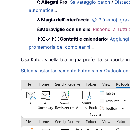
📁
Allegati Pro
:
Salvataggio batch
/
Distac
automatica
…
🌟
Magia dell’interfaccia
:
😊 Più emoji graz
👍
Meraviglie con un clic
:
Rispondi a Tutti 
👩🏼‍🤝‍👩🏻
Contatti e calendario
:
Aggiungi 
promemoria dei compleanni
...
Usa Kutools nella tua lingua preferita: supporta in
Sblocca istantaneamente Kutools per Outlook con u