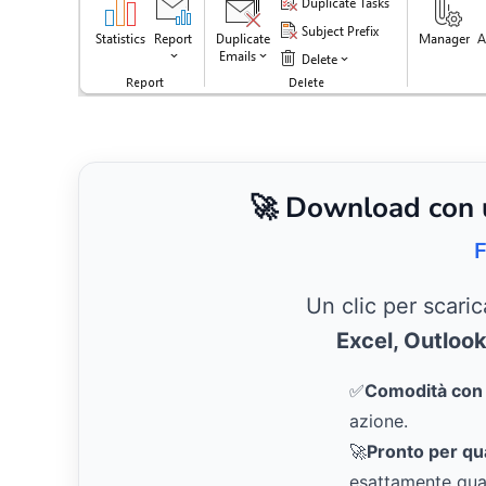
🚀 Download con un
F
Un clic per scari
Excel, Outloo
✅
Comodità con u
azione.
🚀
Pronto per qual
esattamente qua