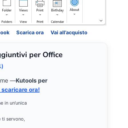
look
Scarica ora
Vai all’acquisto
giuntivi per Office
1)
ieme —
Kutools per
 scaricare ora!
ne in un’unica
e ti servono,