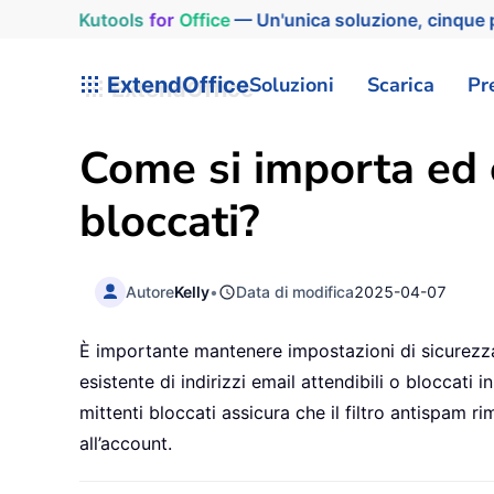
Kutools
for
Office
— Un'unica soluzione, cinque p
ExtendOffice
Soluzioni
Scarica
Pr
Come si importa ed e
bloccati?
Autore
Kelly
•
Data di modifica
2025-04-07
È importante mantenere impostazioni di sicurezza 
esistente di indirizzi email attendibili o bloccati 
mittenti bloccati assicura che il filtro antispam r
all’account.