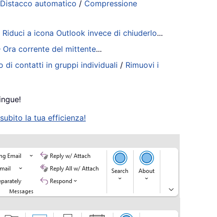
/
Distacco automatico
/
Compressione
/
Riduci a icona Outlook invece di chiuderlo
...
– Ora corrente del mittente
...
 di contatti in gruppi individuali
/
Rimuovi i
ingue!
ubito la tua efficienza!